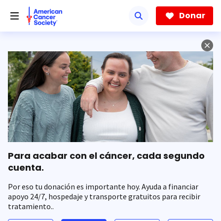
Saltar
hacia
Donar
el
contenido
principal
Para acabar con el cáncer, cada segundo
cuenta.
Por eso tu donación es importante hoy. Ayuda a financiar
apoyo 24/7, hospedaje y transporte gratuitos para recibir
tratamiento..