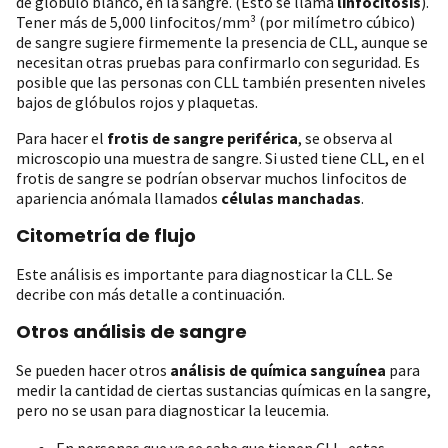
de glóbulo blanco, en la sangre. (Esto se llama
linfocitosis
).
Tener más de 5,000 linfocitos/mm³ (por milímetro cúbico)
de sangre sugiere firmemente la presencia de CLL, aunque se
necesitan otras pruebas para confirmarlo con seguridad. Es
posible que las personas con CLL también presenten niveles
bajos de glóbulos rojos y plaquetas.
Para hacer el
frotis de sangre periférica
, se observa al
microscopio una muestra de sangre. Si usted tiene CLL, en el
frotis de sangre se podrían observar muchos linfocitos de
apariencia anómala llamados
células manchadas
.
Citometría de flujo
Este análisis es importante para diagnosticar la CLL. Se
decribe con más detalle a continuación.
Otros análisis de sangre
Se pueden hacer otros
análisis de química sanguínea
para
medir la cantidad de ciertas sustancias químicas en la sangre,
pero no se usan para diagnosticar la leucemia.
En personas que ya se sabe que tienen CLL, estas