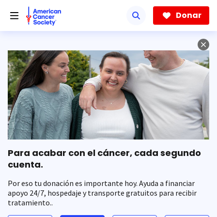
Saltar
hacia
Donar
el
contenido
principal
Para acabar con el cáncer, cada segundo
cuenta.
Por eso tu donación es importante hoy. Ayuda a financiar
apoyo 24/7, hospedaje y transporte gratuitos para recibir
tratamiento..