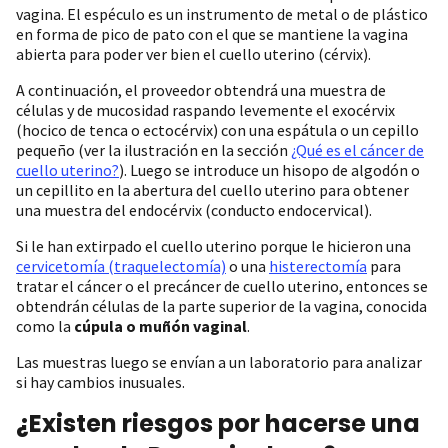
vagina. El espéculo es un instrumento de metal o de plástico
en forma de pico de pato con el que se mantiene la vagina
abierta para poder ver bien el cuello uterino (cérvix).‌
A continuación, el proveedor obtendrá una muestra de
células y de mucosidad raspando levemente el exocérvix
(hocico de tenca o ectocérvix) con una espátula o un cepillo
pequeño (ver la ilustración en la sección
¿Qué es el cáncer de
cuello uterino?
). Luego se introduce un hisopo de algodón o
un cepillito en la abertura del cuello uterino para obtener
una muestra del endocérvix (conducto endocervical).‌
Si le han extirpado el cuello uterino porque le hicieron una
cervicetomía (traquelectomía)
o una
histerectomía
para
tratar el cáncer o el precáncer de cuello uterino, entonces se
obtendrán células de la parte superior de la vagina, conocida
como la
cúpula o muñón vaginal
.
Las muestras luego se envían a un laboratorio para analizar
si hay cambios inusuales.
¿Existen riesgos por hacerse una