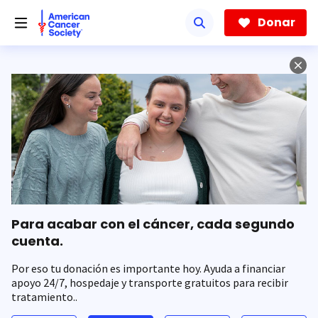
Saltar
hacia
Donar
el
contenido
principal
Para acabar con el cáncer, cada segundo
cuenta.
Por eso tu donación es importante hoy. Ayuda a financiar
apoyo 24/7, hospedaje y transporte gratuitos para recibir
tratamiento..