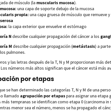
gada de músculo (la
muscularis mucosa
).
mucosa:
una capa de soporte debajo de la mucosa
cularis propia:
una capa gruesa de músculo que remueve y 
serosa
osa:
la capa exterior que envuelve el estómago
oría N
describe cualquier propagación del cáncer a los
gangl
oría M
describe cualquier propagación (
metástasis
) a part
 los pulmones.
os y las letras después de la T, N y M proporcionan más de
 Los números más altos significan que el cáncer está más a
ación por etapas
ue se han determinado las categorías T, N y M de una pers
so llamado
agrupación por etapas
para asignar una etapa 
 más tempranas se identifican como etapa 0 (carcinoma in si
ientras menor sea el número, menos se ha propagado el cánce