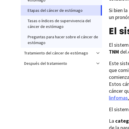
estómago
Si bien l
Etapas del cáncer de estómago
un pronós
Tasas o índices de supervivencia del
cáncer de estómago
El s
Preguntas para hacer sobre el cáncer de
estómago
El sistem
TNM
del
Tratamiento del cáncer de estómago
Este sist
Después del tratamiento
que comi
comienzan
Estos cán
cáncer q
linfomas
El sistem
La
categ
de la par