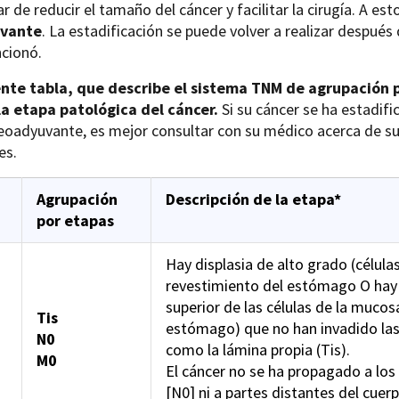
ar de reducir el tamaño del cáncer y facilitar la cirugía. A e
vante
. La estadificación se puede volver a realizar después
cionó.
ente tabla, que describe el sistema TNM de agrupación 
la etapa patológica del cáncer.
Si su cáncer se ha estadifi
eoadyuvante, es mejor consultar con su médico acerca de su
es.
Agrupación
Descripción de la etapa*
por etapas
Hay displasia de alto grado (célul
revestimiento del estómago O hay 
superior de las células de la mucos
Tis
estómago) que no han invadido las
N0
como la lámina propia (Tis).
M0
El cáncer no se ha propagado a los
[N0] ni a partes distantes del cuer