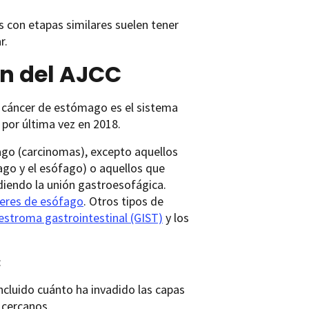
es con etapas similares suelen tener
r.
ón del AJCC
el cáncer de estómago es el sistema
ó por última vez en 2018.
ago (carcinomas), excepto aquellos
go y el esófago) o aquellos que
diendo la unión gastroesofágica.
eres de esófago
. Otros tipos de
estroma gastrointestinal (GIST)
y los
:
incluido cuánto ha invadido las capas
 cercanos.