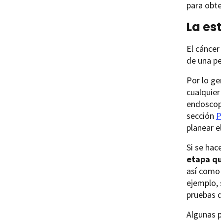
para obte
La es
El cáncer
de una p
Por lo ge
cualquier
endoscopi
sección
P
planear e
Si se hac
etapa qu
así como 
ejemplo, 
pruebas 
Algunas p