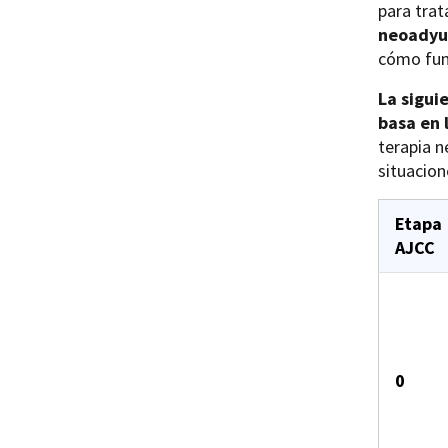
para trat
neoadyu
cómo fun
La sigui
basa en 
terapia n
situacion
Etapa
AJCC
0