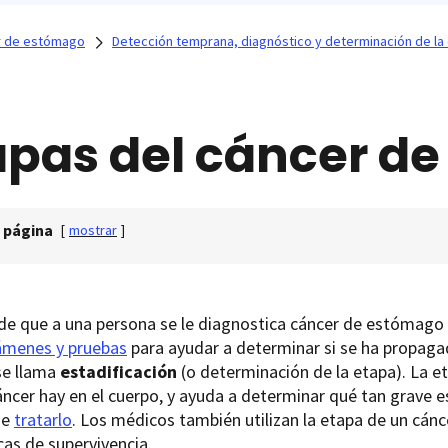
r de estómago
Detección temprana, diagnóstico y determinación de la
apas del cáncer d
 página
[
mostrar
]
e que a una persona se le diagnostica cáncer de estómago (
ámenes y pruebas
para ayudar a determinar si se ha propagad
se llama
estadificación
(o determinación de la etapa). La e
ncer hay en el cuerpo, y ayuda a determinar qué tan grave es
de
tratarlo
. Los médicos también utilizan la etapa de un cán
cas de supervivencia.