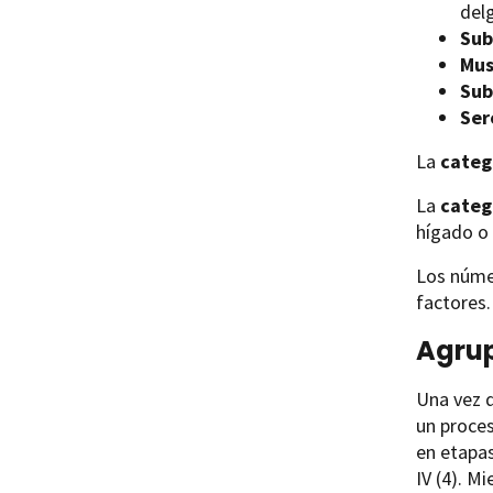
del
Sub
Mus
Sub
Ser
La
categ
La
categ
hígado o
Los númer
factores.
Agrup
Una vez q
un proce
en etapas
IV (4). M