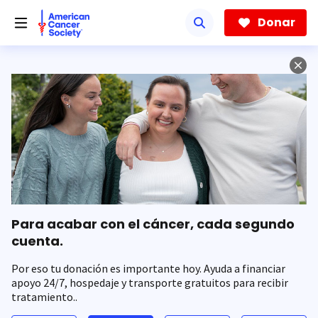
Saltar
hacia
Donar
el
contenido
principal
Para acabar con el cáncer, cada segundo
cuenta.
Por eso tu donación es importante hoy. Ayuda a financiar
apoyo 24/7, hospedaje y transporte gratuitos para recibir
tratamiento..