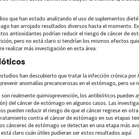
ios que han estado analizando el uso de suplementos dietéti
go han arrojado resultados diversos hasta el momento. Exis
os antioxidantes podrían reducir el riesgo de cáncer de es
ición, pero no está claro si tendrían los mismos efectos qui
re realizar más investigación en esta área.
ióticos
studios han descubierto que tratar la infección crónica por
prevenir anomalías precancerosas en el estómago, pero se n
o son realmente quimioprevención, los antibióticos pueden ay
ión) del cáncer de estómago en algunos casos. Las investi
cos pueden reducir el riesgo de que el cáncer regrese en ot
 tratamiento contra el cáncer de estómago en sus etapas t
 los cánceres de estómago se detectan en una etapa más ava
 está claro cuán útiles pudieran ser estos resultados aquí.