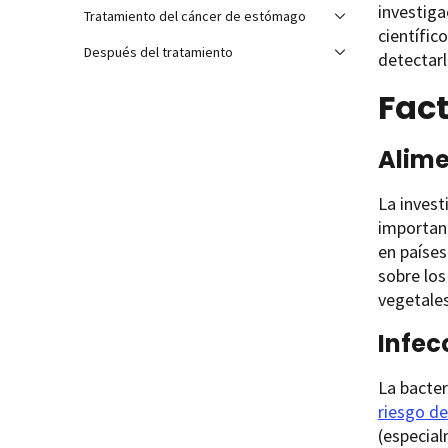
investig
Tratamiento del cáncer de estómago
científic
Después del tratamiento
detectarl
Fact
Alim
La invest
important
en paíse
sobre los
vegetales
Infec
La bacte
riesgo d
(especial