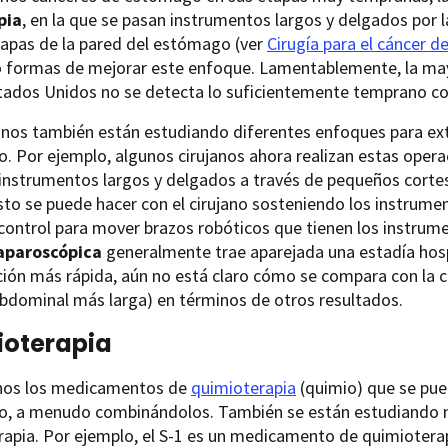
pia
, en la que se pasan instrumentos largos y delgados por l
capas de la pared del estómago (ver
Cirugía para el cáncer 
 formas de mejorar este enfoque. Lamentablemente, la may
tados Unidos no se detecta lo suficientemente temprano com
anos también están estudiando diferentes enfoques para exti
 Por ejemplo, algunos cirujanos ahora realizan estas operac
nstrumentos largos y delgados a través de pequeños cortes
sto se puede hacer con el cirujano sosteniendo los instrum
control para mover brazos robóticos que tienen los instrume
laparoscópica
generalmente trae aparejada una estadía hosp
ión más rápida, aún no está claro cómo se compara con la ci
abdominal más larga) en términos de otros resultados.
oterapia
os los medicamentos de
quimioterapia
(quimio) que se pued
, a menudo combinándolos. También se están estudiando
apia. Por ejemplo, el S-1 es un medicamento de quimioterapi