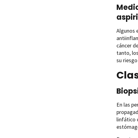
Medic
aspir
Algunos 
antiinfla
cáncer de
tanto, l
su riesgo
Clas
Biops
En las pe
propagado
linfático
estómago