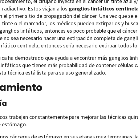
rocedimiento, el cirujano inyecta en el cáncer un tinte azul y
radiactivo. Estos viajan a los
ganglios linfáticos centinel
n el primer sitio de propagación del cáncer. Una vez que se 
 tinte o el marcador, los médicos pueden extirparlos y busca
ganglios linfáticos, entonces es poco probable que el cáncer
 no sea necesario hacer una extirpación completa de ganglio
infático centinela, entonces sería necesario extirpar todos los
ica ha demostrado que ayuda a encontrar más ganglios linfá
linfáticos que tienen más probabilidad de contener células 
esta técnica está lista para su uso generalizado.
tamiento
ía
os trabajan constantemente para mejorar las técnicas quirúr
e estómago.
unos cánceres de estómago en sus etapas muy tempranas, la 