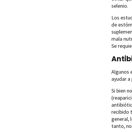
selenio.
Los estud
de estóma
suplement
mala nutr
Se requie
Antib
Algunos e
ayudar a 
Si bien n
(reaparic
antibióti
recibido
general,
tanto, no