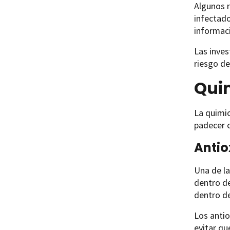
Algunos r
infectad
informac
Las inves
riesgo d
Qui
La quimio
padecer c
Antio
Una de la
dentro de
dentro de
Los antio
evitar qu