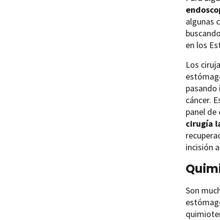
endosco
algunas 
buscando
en los Es
Los ciruj
estómago.
pasando i
cáncer. E
panel de 
cirugía 
recuperac
incisión 
Quimi
Son much
estómago
quimioter