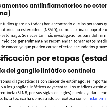
amentos antiinflamatorios no este
ina)
estudios (pero no todos) han encontrado que las personas
matorios no esteroideos (NSAID), como aspirina o ibuprofen
 estómago. Se necesitan más investigaciones para definir me
os médicos generalmente no recomiendan tomar estos medica
 de cáncer, ya que pueden causar efectos secundarios grave
ificación por etapas (estad
ia del ganglio linfático centinela
rsonas diagnosticadas con cáncer de estómago, es important
 a los ganglios linfáticos adyacentes. Los médicos están es
 centinela (SLNB, por sus siglas en inglés) puede ayudar a en
. Esta técnica ha demostrado ser exitosa con el
melanoma