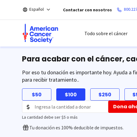
Saltar
Español
800.22
Contactar con nosotros
hacia
el
contenido
principal
Todo sobre el cáncer
Para acabar con el cáncer, c
Por eso tu donación es importante hoy. Ayuda a fi
para recibir tratamiento..
$50
$100
$250
$
Dona ah
La cantidad debe ser $5 o más
Tu donación es 100% deducible de impuestos.