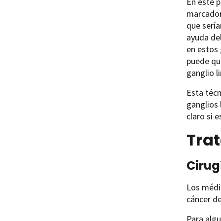
En este p
marcador 
que sería
ayuda del
en estos 
puede que
ganglio l
Esta técn
ganglios 
claro si 
Tra
Cirug
Los médic
cáncer d
Para alg