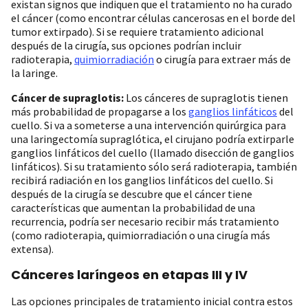
existan signos que indiquen que el tratamiento no ha curado
el cáncer (como encontrar células cancerosas en el borde del
tumor extirpado). Si se requiere tratamiento adicional
después de la cirugía, sus opciones podrían incluir
radioterapia,
quimiorradiación
o cirugía para extraer más de
la laringe.
Cáncer de supraglotis:
Los cánceres de supraglotis tienen
más probabilidad de propagarse a los
ganglios linfáticos
del
cuello. Si va a someterse a una intervención quirúrgica para
una laringectomía supraglótica, el cirujano podría extirparle
ganglios linfáticos del cuello (llamado disección de ganglios
linfáticos). Si su tratamiento sólo será radioterapia, también
recibirá radiación en los ganglios linfáticos del cuello. Si
después de la cirugía se descubre que el cáncer tiene
características que aumentan la probabilidad de una
recurrencia, podría ser necesario recibir más tratamiento
(como radioterapia, quimiorradiación o una cirugía más
extensa).
Cánceres laríngeos en etapas III y IV
Las opciones principales de tratamiento inicial contra estos