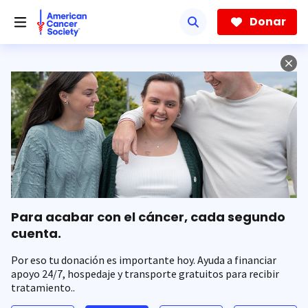
Saltar
hacia
Donar
el
contenido
principal
Para acabar con el cáncer, cada segundo
cuenta.
Por eso tu donación es importante hoy. Ayuda a financiar
apoyo 24/7, hospedaje y transporte gratuitos para recibir
tratamiento..