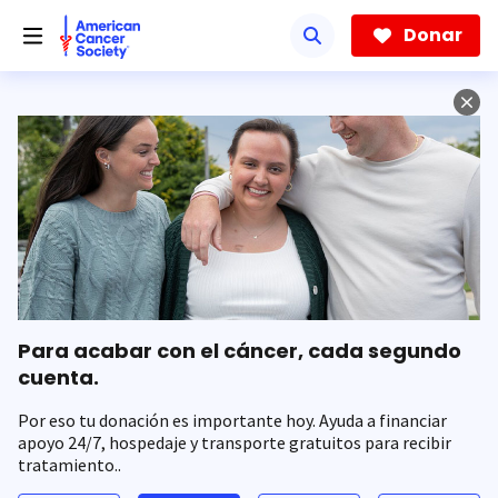
Saltar
hacia
Donar
el
contenido
principal
Para acabar con el cáncer, cada segundo
cuenta.
Por eso tu donación es importante hoy. Ayuda a financiar
apoyo 24/7, hospedaje y transporte gratuitos para recibir
tratamiento..