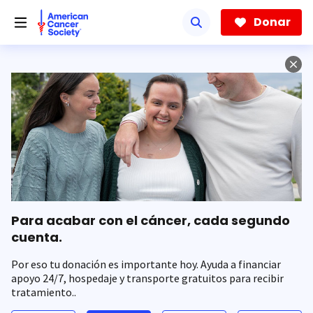
Saltar
hacia
Donar
el
contenido
principal
Para acabar con el cáncer, cada segundo
cuenta.
Por eso tu donación es importante hoy. Ayuda a financiar
apoyo 24/7, hospedaje y transporte gratuitos para recibir
tratamiento..