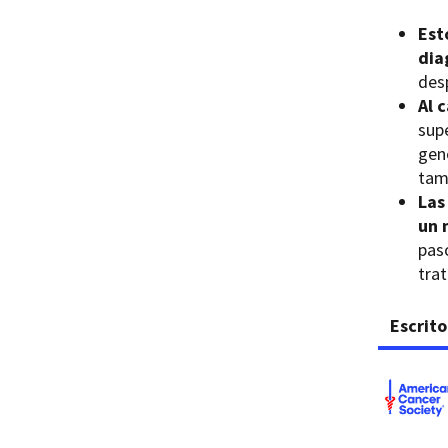
Est
dia
des
Al 
sup
gene
tam
Las
un 
pas
tra
Escrito