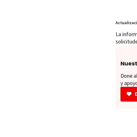
Actualizac
La inform
solicitud
Nuest
Done ah
y apoyo