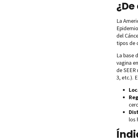
¿De
La Americ
Epidemiol
del Cánce
tipos de 
La base d
vagina en
de SEER 
3, etc.).
Loc
Reg
cer
Dis
los
Índi