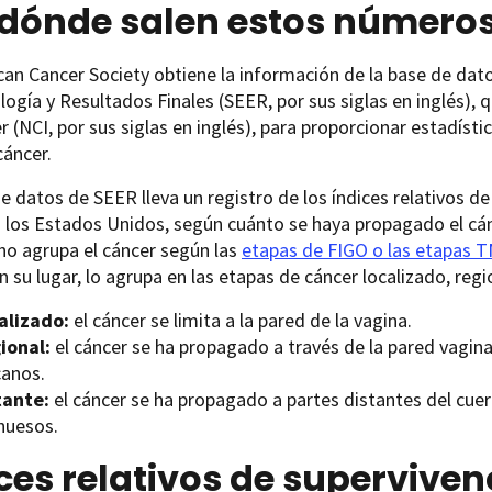
 dónde salen estos número
an Cancer Society obtiene la información de la base de dato
ogía y Resultados Finales (SEER, por sus siglas en inglés), 
r (NCI, por sus siglas en inglés), para proporcionar estadíst
cáncer.
e datos de SEER lleva un registro de los índices relativos de
 los Estados Unidos, según cuánto se haya propagado el cán
no agrupa el cáncer según las
etapas de FIGO o las etapas 
 En su lugar, lo agrupa en las etapas de cáncer localizado, regi
alizado:
el cáncer se limita a la pared de la vagina.
ional:
el cáncer se ha propagado a través de la pared vaginal
canos.
tante:
el cáncer se ha propagado a partes distantes del cue
 huesos.
ces relativos de superviven