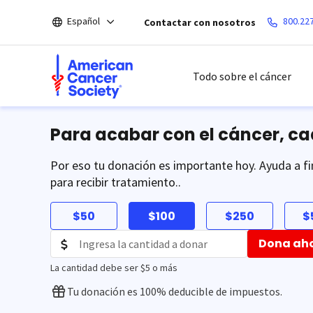
Saltar
Español
800.22
Contactar con nosotros
hacia
el
contenido
principal
Todo sobre el cáncer
Para acabar con el cáncer, c
Por eso tu donación es importante hoy. Ayuda a fi
para recibir tratamiento..
$50
$100
$250
$
Dona ah
La cantidad debe ser $5 o más
Tu donación es 100% deducible de impuestos.