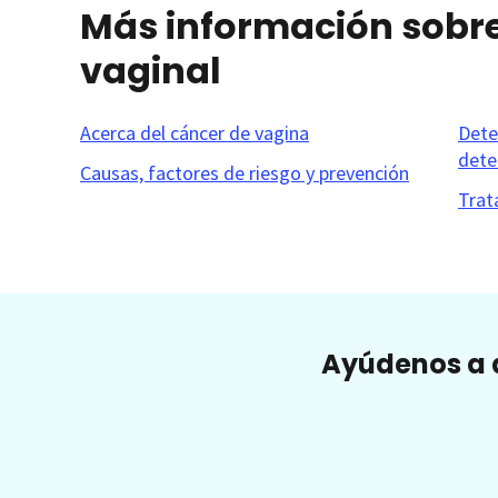
Más información sobre
vaginal
Acerca del cáncer de vagina
Dete
dete
Causas, factores de riesgo y prevención
Trat
Ayúdenos a a