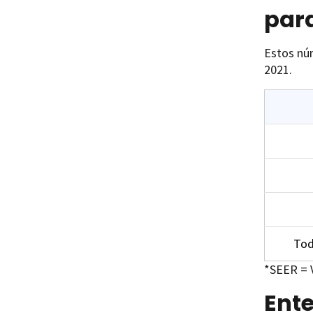
para
Estos núm
2021.
Tod
*SEER = V
Ent