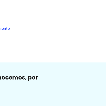
miento
onocemos, por