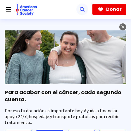
Saltar
hacia
Donar
el
contenido
principal
Para acabar con el cáncer, cada segundo
cuenta.
Por eso tu donación es importante hoy. Ayuda a financiar
apoyo 24/7, hospedaje y transporte gratuitos para recibir
tratamiento..