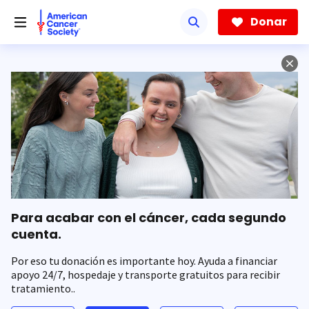
Saltar
hacia
Donar
el
contenido
principal
Para acabar con el cáncer, cada segundo
cuenta.
Por eso tu donación es importante hoy. Ayuda a financiar
apoyo 24/7, hospedaje y transporte gratuitos para recibir
tratamiento..