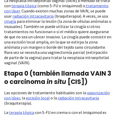
La neoplasia intraepitelial vaginal (VAIN) a menudo se trata
con
terapia tópica
(como 5-FU o imiquimod) o
tratamiento
con láser
. Cuando existen muchas zonas de VAIN, se puede
usar
radiación intracavitaria
(braquiterapia). A veces, se usa
cirugía
para eliminar la lesión (la zona de células anómalas o
inusuales). También se puede utilizar la cirugía si otros
tratamientos no funcionan o si el médico quiere asegurarse
de que no sea un cáncer invasivo. La cirugía puede consistir en
una escisión local amplia, en la que se extirpa la zona
anómala y un margen o borde del tejido sano circundante.
Rara vez se necesita una vaginectomía parcial (extirpación
de parte de la vagina) para tratar la neoplasia intraepitelial
vaginal (VAIN).
Etapa 0 (también llamada VAIN 3
o carcinoma
in situ
[CIS])
Las opciones de tratamiento habituales son la
vaporización
con láser
, la
escisión local
o la
radiación intracavitaria
(braquiterapia).
La
terapia tópica
con 5-FU en crema o con el imiquimod es