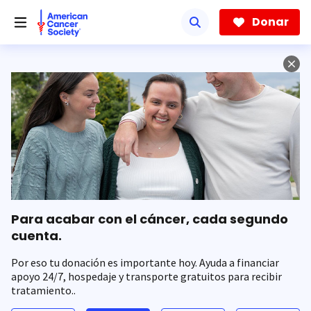
Saltar
hacia
Donar
el
contenido
principal
Para acabar con el cáncer, cada segundo
cuenta.
Por eso tu donación es importante hoy. Ayuda a financiar
apoyo 24/7, hospedaje y transporte gratuitos para recibir
tratamiento..