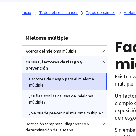
Inicio
Todo sobre el cáncer
Tipos de cáncer
Mielom
Mieloma múltiple
Fa
Acerca del mieloma múltiple
mi
Causas, factores de riesgo y
prevención
Existen v
Factores de riesgo para el mieloma
múltiple.
múltiple
Un facto
¿Cuáles son las causas del mieloma
múltiple?
ejemplo e
exposició
¿Se puede prevenir el mieloma múltiple?
de riesgo
Detección temprana, diagnóstico y
Sin embar
determinación de la etapa