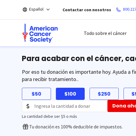
Saltar
Español
800.22
Contactar con nosotros
hacia
el
contenido
principal
Todo sobre el cáncer
Para acabar con el cáncer, c
Por eso tu donación es importante hoy. Ayuda a fi
para recibir tratamiento..
$50
$100
$250
$
Dona ah
La cantidad debe ser $5 o más
Tu donación es 100% deducible de impuestos.