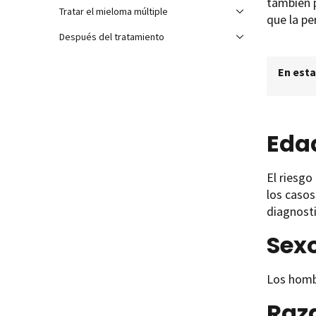
también p
Tratar el mieloma múltiple
que la pe
Después del tratamiento
En esta
Eda
El riesg
los casos
diagnosti
Sex
Los homb
Raz