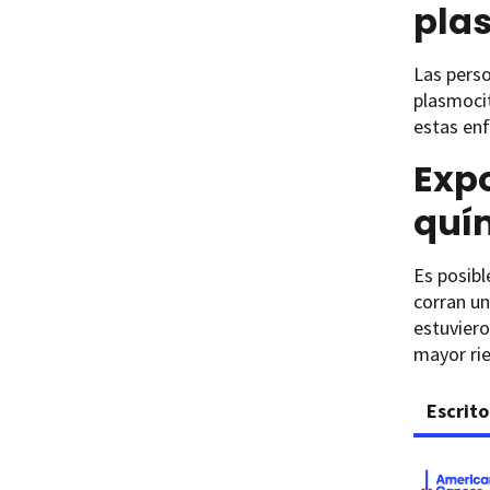
pla
Las pers
plasmocit
estas en
Expo
quí
Es posibl
corran un
estuviero
mayor ri
Escrito