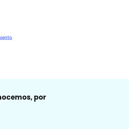
miento
onocemos, por