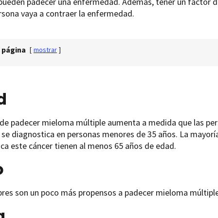
ueden padecer una enfermedad. Además, tener un factor de r
rsona vaya a contraer la enfermedad.
 página
[
mostrar
]
d
o de padecer mieloma múltiple aumenta a medida que las pe
 se diagnostica en personas menores de 35 años. La mayoría
ca este cáncer tienen al menos 65 años de edad.
o
res son un poco más propensos a padecer mieloma múltiple
a