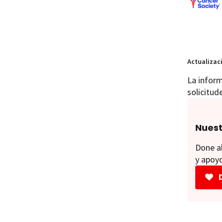
Actualizac
La inform
solicitud
Nuest
Done ah
y apoyo