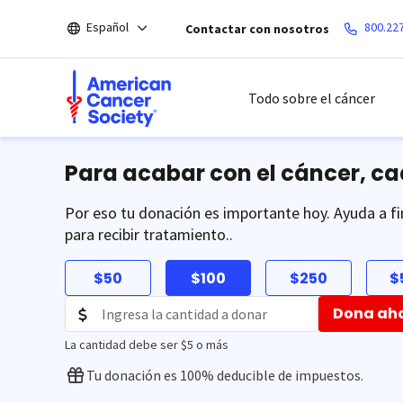
Saltar
Español
800.22
Contactar con nosotros
hacia
el
contenido
principal
Todo sobre el cáncer
Para acabar con el cáncer, c
Por eso tu donación es importante hoy. Ayuda a fi
para recibir tratamiento..
$50
$100
$250
$
Dona ah
La cantidad debe ser $5 o más
Tu donación es 100% deducible de impuestos.