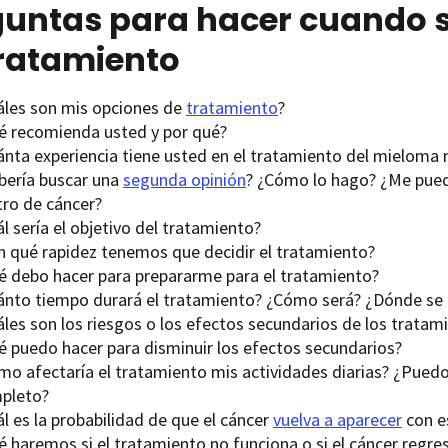
untas para hacer cuando se
tratamiento
áles son mis opciones de
tratamiento
?
é recomienda usted y por qué?
ánta experiencia tiene usted en el tratamiento del mieloma 
bería buscar una
segunda opinión
? ¿Cómo lo hago? ¿Me pue
tro de cáncer?
l sería el objetivo del tratamiento?
n qué rapidez tenemos que decidir el tratamiento?
é debo hacer para prepararme para el tratamiento?
ánto tiempo durará el tratamiento? ¿Cómo será? ¿Dónde se 
áles son los riesgos o los efectos secundarios de los tratam
é puedo hacer para disminuir los efectos secundarios?
mo afectaría el tratamiento mis actividades diarias? ¿Puedo
pleto?
l es la probabilidad de que el cáncer
vuelva a aparecer
con e
é haremos si el tratamiento no funciona o si el cáncer regre