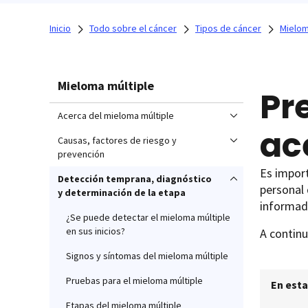
Inicio
Todo sobre el cáncer
Tipos de cáncer
Mielom
Mieloma múltiple
Pr
Acerca del mieloma múltiple
ac
Causas, factores de riesgo y
prevención
Es import
Detección temprana, diagnóstico
personal
y determinación de la etapa
informada
¿Se puede detectar el mieloma múltiple
en sus inicios?
A continu
Signos y síntomas del mieloma múltiple
Pruebas para el mieloma múltiple
En esta
Etapas del mieloma múltiple