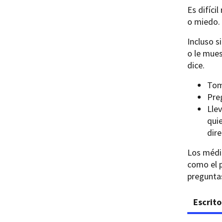
Es difíci
o miedo.
Incluso s
o le mues
dice.
Tom
Pre
Lle
qui
dir
Los médic
como el p
pregunta
Escrito