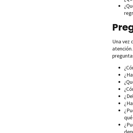
¿Qu
regr
Preg
Una vez q
atención.
preguntas
¿Có
¿Ha
¿Qu
¿Có
¿De
¿Ha
¿P
qué
¿Pu
dep