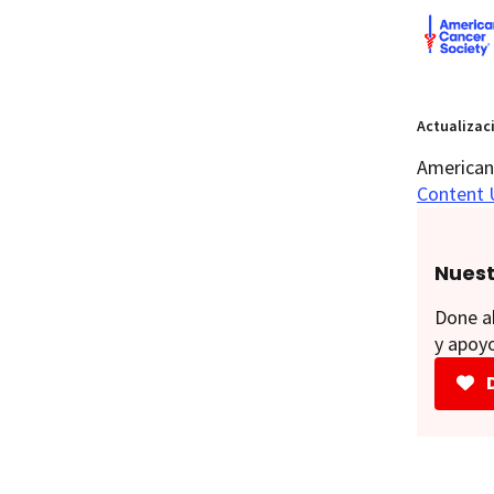
Actualizac
American 
Content 
Nuest
Done ah
y apoyo