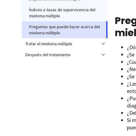
Índices o tasas de supervivencia del
mieloma múltiple
Preg
Preguntas que puede hacer acerca del
mie
mieloma múltiple
Tratar el mieloma múltiple
¿Dó
¿Se
Después del tratamiento
¿Cuá
¿Ne
¿Se
¿La
est
¿Pue
dia
¿De
Si 
pue