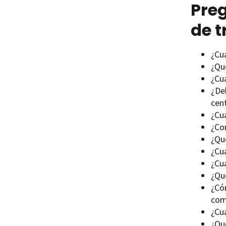
Preg
de 
¿Cu
¿Qu
¿Cu
¿De
cen
¿Cuá
¿Co
¿Qu
¿Cu
¿Cu
¿Qu
¿Có
com
¿Cuá
¿Qu