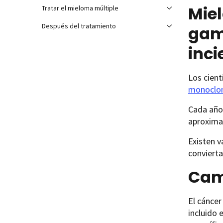
Miel
Tratar el mieloma múltiple
Después del tratamiento
gam
inci
Los cien
monoclona
Cada año
aproxima
Existen 
convierta
Cam
El cáncer
incluido 