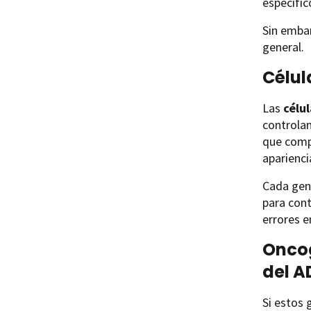
específic
Sin emba
general.
Célul
Las
célul
controlan
que comp
aparienci
Cada gen 
para cont
errores e
Oncog
del A
Si estos 