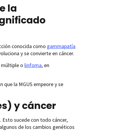
e la
gnificado
fección conocida como
gammapatía
oluciona y se convierte en cáncer.
 múltiple o
linfoma
, en
nan que la MGUS empeore y se
s) y cáncer
s. Esto sucede con todo cáncer,
s algunos de los cambios genéticos