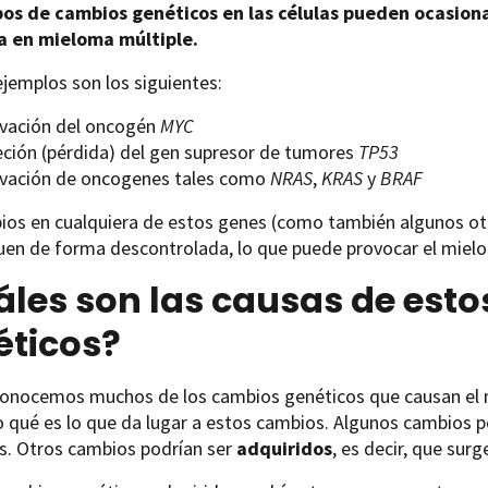
pos de cambios genéticos en las células pueden ocasion
a en mieloma múltiple.
jemplos son los siguientes:
ivación del oncogén
MYC
eción (pérdida) del gen supresor de tumores
TP53
ivación de oncogenes tales como
NRAS
,
KRAS
y
BRAF
os en cualquiera de estos genes (como también algunos otr
uen de forma descontrolada, lo que puede provocar el mielo
les son las causas de est
éticos?
conocemos muchos de los cambios genéticos que causan el 
o qué es lo que da lugar a estos cambios. Algunos cambios 
s. Otros cambios podrían ser
adquiridos
, es decir, que sur