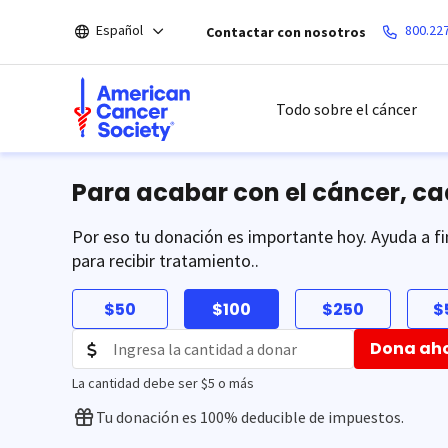
Saltar
Español
800.22
Contactar con nosotros
hacia
el
contenido
principal
Todo sobre el cáncer
Para acabar con el cáncer, c
Por eso tu donación es importante hoy. Ayuda a fi
para recibir tratamiento..
$50
$100
$250
$
Dona ah
La cantidad debe ser $5 o más
Tu donación es 100% deducible de impuestos.