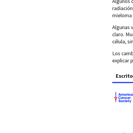
Algunos c
radiación
mieloma 
Algunas v
claro. Mu
célula, s
Los cambi
explicar 
Escrito