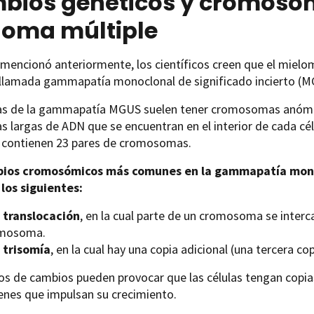
bios genéticos y cromosóm
loma múltiple
mencionó anteriormente, los científicos creen que el miel
 llamada gammapatía monoclonal de significado incierto (M
las de la gammapatía MGUS suelen tener cromosomas anóma
s largas de ADN que se encuentran en el interior de cada cé
contienen 23 pares de cromosomas.
ios cromosómicos más comunes en la gammapatía monoc
 los siguientes:
a
translocación
, en la cual parte de un cromosoma se inter
mosoma.
a
trisomía
, en la cual hay una copia adicional (una tercera 
os de cambios pueden provocar que las células tengan copias
enes que impulsan su crecimiento.