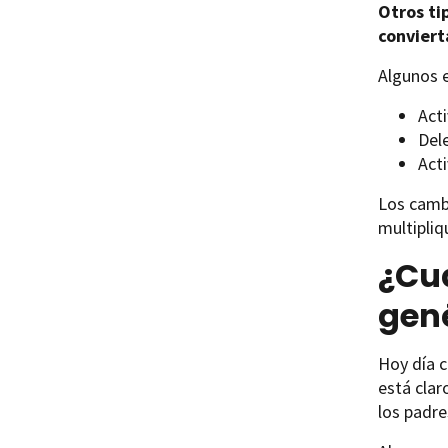
Otros ti
conviert
Algunos e
Act
Del
Act
Los cambi
multipliq
¿Cuá
gen
Hoy día 
está clar
los padre