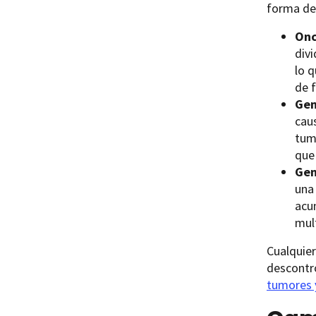
forma de
Onc
div
lo q
de 
Gen
cau
tum
que
Gen
una
acum
mul
Cualquier
descontro
tumores 