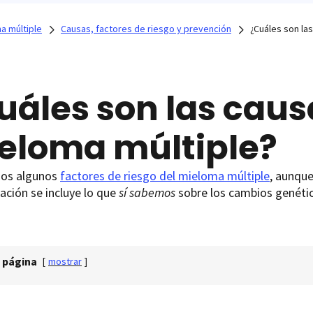
a múltiple
Causas, factores de riesgo y prevención
¿Cuáles son la
uáles son las caus
eloma múltiple?
os algunos
factores de riesgo del mieloma múltiple
, aunque
ación se incluye lo que
sí sabemos
sobre los cambios genéti
 página
[
mostrar
]