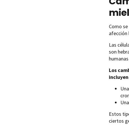
Cam
mie
Como se 
afección
Las célu
son hebra
humanas 
Los camb
incluyen
Un
cro
Un
Estos tip
ciertos g