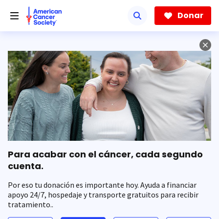
Saltar
hacia
Donar
el
contenido
principal
Para acabar con el cáncer, cada segundo
cuenta.
Por eso tu donación es importante hoy. Ayuda a financiar
apoyo 24/7, hospedaje y transporte gratuitos para recibir
tratamiento..