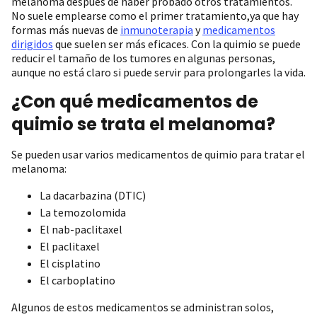
melanoma después de haber probado otros tratamientos.
No suele emplearse como el primer tratamiento,ya que hay
formas más nuevas de
inmunoterapia
y
medicamentos
dirigidos
que suelen ser más eficaces. Con la quimio se puede
reducir el tamaño de los tumores en algunas personas,
aunque no está claro si puede servir para prolongarles la vida.
¿Con qué medicamentos de
quimio se trata el melanoma?
Se pueden usar varios medicamentos de quimio para tratar el
melanoma:
La dacarbazina (DTIC)
La temozolomida
El nab-paclitaxel
El paclitaxel
El cisplatino
El carboplatino
Algunos de estos medicamentos se administran solos,