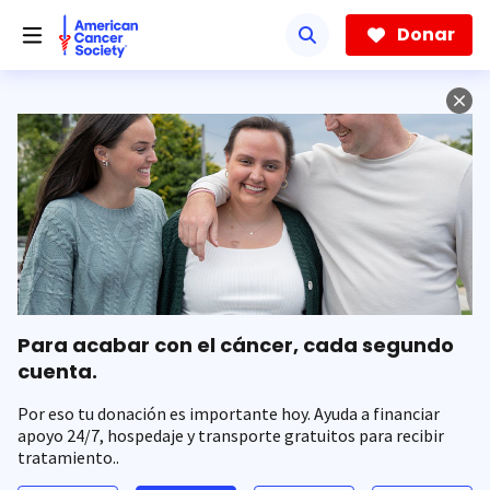
Saltar
hacia
Donar
el
contenido
principal
Para acabar con el cáncer, cada segundo
cuenta.
Por eso tu donación es importante hoy. Ayuda a financiar
apoyo 24/7, hospedaje y transporte gratuitos para recibir
tratamiento..