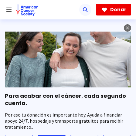
Saltar
hacia
Donar
el
contenido
principal
Para acabar con el cáncer, cada segundo
cuenta.
Por eso tu donación es importante hoy. Ayuda a financiar
apoyo 24/7, hospedaje y transporte gratuitos para recibir
tratamiento..