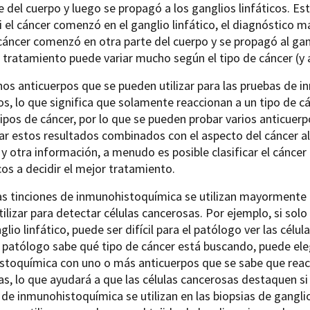
e del cuerpo y luego se propagó a los ganglios linfáticos. E
i el cáncer comenzó en el ganglio linfático, el diagnóstico m
 cáncer comenzó en otra parte del cuerpo y se propagó al gang
l tratamiento puede variar mucho según el tipo de cáncer (y 
os anticuerpos que se pueden utilizar para las pruebas de 
os, lo que significa que solamente reaccionan a un tipo de c
ipos de cáncer, por lo que se pueden probar varios anticuerp
ar estos resultados combinados con el aspecto del cáncer a
 y otra información, a menudo es posible clasificar el cánc
os a decidir el mejor tratamiento.
s tinciones de inmunohistoquímica se utilizan mayormente pa
ilizar para detectar células cancerosas. Por ejemplo, si sol
glio linfático, puede ser difícil para el patólogo ver las célul
l patólogo sabe qué tipo de cáncer está buscando, puede eleg
stoquímica con uno o más anticuerpos que se sabe que reacc
s, lo que ayudará a que las células cancerosas destaquen si 
 de inmunohistoquímica se utilizan en las biopsias de ganglios