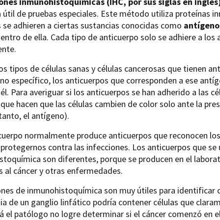
iones inmunohistoquímicas (IHC, por sus siglas en inglés
 útil de pruebas especiales. Este método utiliza proteínas 
s se adhieren a ciertas sustancias conocidas como
antígeno
dentro de ella. Cada tipo de anticuerpo solo se adhiere a lo
nte.
os tipos de células sanas y células cancerosas que tienen antí
no específico, los anticuerpos que corresponden a ese antíg
a él. Para averiguar si los anticuerpos se han adherido a las c
que hacen que las células cambien de color solo ante la pr
 tanto, el antígeno).
cuerpo normalmente produce anticuerpos que reconocen los
protegernos contra las infecciones. Los anticuerpos que se u
toquímica son diferentes, porque se producen en el laborat
s al cáncer y otras enfermedades.
ones de inmunohistoquímica son muy útiles para identificar c
ia de un ganglio linfático podría contener células que clara
á el patólogo no logre determinar si el cáncer comenzó en el