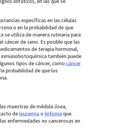
glios linfáticos, en las que se
tancias específicas en las células
ersona o en la probabilidad de que
 se utiliza de manera rutinaria para
el cáncer de seno. Es posible que las
 medicamentos de terapia hormonal,
 La inmunohistoquímica también puede
 algunos tipos de cáncer, como
cáncer
 la probabilidad de que los
ona.
de las muestras de médula ósea,
exacto de
leucemia
o
linfoma
que
e las enfermedades no cancerosas en