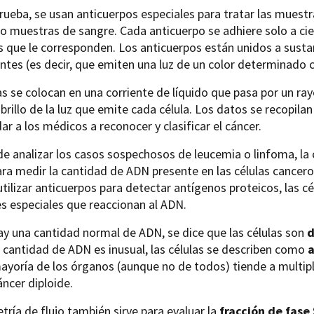
rueba, se usan anticuerpos especiales para tratar las muestr
 o muestras de sangre. Cada anticuerpo se adhiere solo a cie
 que le corresponden. Los anticuerpos están unidos a susta
ntes (es decir, que emiten una luz de un color determinado 
as se colocan en una corriente de líquido que pasa por un rayo
l brillo de la luz que emite cada célula. Los datos se recopi
ar a los médicos a reconocer y clasificar el cáncer.
 analizar los casos sospechosos de leucemia o linfoma, la 
para medir la cantidad de ADN presente en las células cance
utilizar anticuerpos para detectar antígenos proteicos, las c
s especiales que reaccionan al ADN.
hay una cantidad normal de ADN, se dice que las células son
d
a cantidad de ADN es inusual, las células se describen como
a
mayoría de los órganos (aunque no de todos) tiende a multip
áncer diploide.
tría de flujo también sirve para evaluar la
fracción de fase