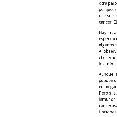
otra part
porque, s
que si el
cáncer. E
Hay much
específic
algunos t
Al observ
el cuerpo
los médic
Aunque la
pueden ut
en un gan
Pero si e
inmunohi
cancerosa
tinciones