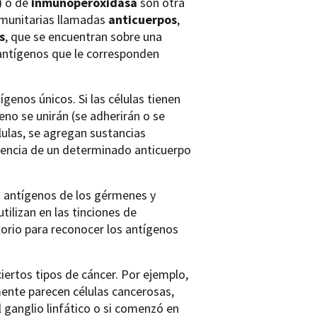
)
o de
inmunoperoxidasa
son otra
inmunitarias llamadas
anticuerpos
,
s
, que se encuentran sobre una
s antígenos que le corresponden
genos únicos. Si las células tienen
eno se unirán (se adherirán o se
élulas, se agregan sustancias
esencia de un determinado anticuerpo
 antígenos de los gérmenes y
tilizan en las tinciones de
orio para reconocer los antígenos
iertos tipos de cáncer. Por ejemplo,
mente parecen células cancerosas,
 ganglio linfático o si comenzó en