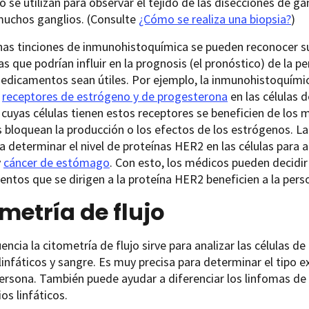
o se utilizan para observar el tejido de las disecciones de gan
muchos ganglios. (Consulte
¿Cómo se realiza una biopsia?
)
as tinciones de inmunohistoquímica se pueden reconocer sus
s que podrían influir en la prognosis (el pronóstico) de la p
edicamentos sean útiles. Por ejemplo, la inmunohistoquímica
y
receptores de estrógeno y de progesterona
en las células d
cuyas células tienen estos receptores se beneficien de los
s bloquean la producción o los efectos de los estrógenos.
ra determinar el nivel de proteínas HER2 en las células para
y
cáncer de estómago
. Con esto, los médicos pueden decidir
tos que se dirigen a la proteína HER2 beneficien a la pers
metría de flujo
encia la citometría de flujo sirve para analizar las células 
linfáticos y sangre. Es muy precisa para determinar el tipo 
persona. También puede ayudar a diferenciar los linfomas d
os linfáticos.