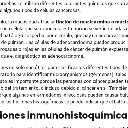
pruebas se utilizan diferentes colorantes químicos que son a
e algunos tipos de células cancerosas.
lo, la mucosidad atrae la
tinción de mucicarmina o muci
 una célula que se exponen a esta tinción se verán rosadas o
i el patólogo sospecha, por ejemplo, que hay un adenocarcino
a de pulmón. Las células de adenocarcinoma pueden produci
osadas o rojas en las células de cáncer de pulmón expuestas 
 que el diagnóstico es adenocarcinoma.
ones no solo son útiles para clasificar los diferentes tipos 
oratorio para identificar microorganismos (gérmenes), tales
Esto es importante porque las personas con cáncer pueden 
o del tratamiento, o incluso debido al cáncer en sí. Tambié
porque algunas enfermedades infecciosas pueden causar bul
on las tinciones histoquímicas se puede indicar que el bulto 
ciones inmunohistoquímica