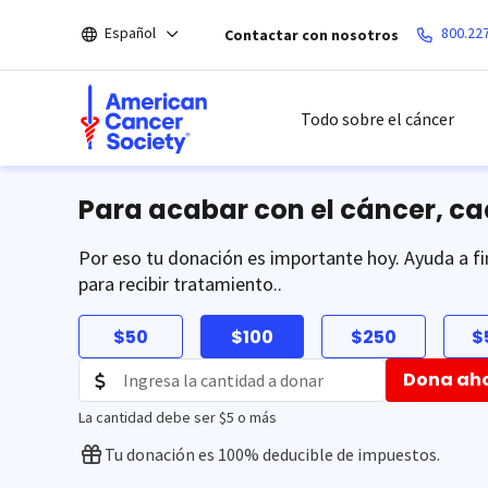
Saltar
Español
800.22
Contactar con nosotros
hacia
el
contenido
principal
Todo sobre el cáncer
Para acabar con el cáncer, c
Por eso tu donación es importante hoy. Ayuda a fi
para recibir tratamiento..
$50
$100
$250
$
Dona ah
La cantidad debe ser $5 o más
Tu donación es 100% deducible de impuestos.