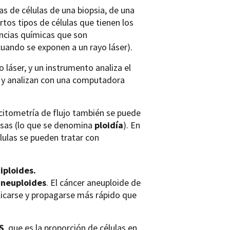
as de células de una biopsia, de una
rtos tipos de células que tienen los
ncias químicas que son
cuando se exponen a un rayo láser).
 láser, y un instrumento analiza el
lan y analizan con una computadora
citometría de flujo también se puede
rosas (lo que se denomina
ploidía
). En
élulas se pueden tratar con
iploides.
neuploides
. El cáncer aneuploide de
licarse y propagarse más rápido que
 S
, que es la proporción de células en