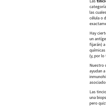
Las
tinc
categoría
las cuale
célula o 
exactame
Hay ciert
un antíge
fijarán) 
químicas 
(y, por lo
Nuestro 
ayudan a 
inmunohis
asociado
Las tinci
una biops
pero quiz