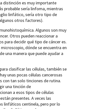
sta distinción es muy importante
ás probable sería linfoma, mientras
lio linfático, sería otro tipo de
algunos otros factores).
inmunohistoquímica. Algunos son muy
áncer. Otros pueden reaccionar a
os para decidir qué tipo de cáncer es.
l microscopio, dónde se encuentra en
er de una manera que puede ayudar a
ra clasificar las células, también se
o hay unas pocas células cancerosas
as con tan solo tinciones de rutina.
ir una tinción de
ionan a esos tipos de células
están presentes. A veces las
 linfáticos centinela, pero por lo