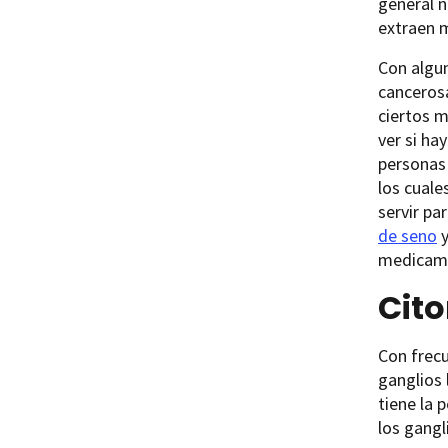
general n
extraen 
Con algun
cancerosa
ciertos m
ver si ha
personas 
los cuale
servir pa
de seno
medicamen
Cito
Con frecu
ganglios 
tiene la 
los gangli