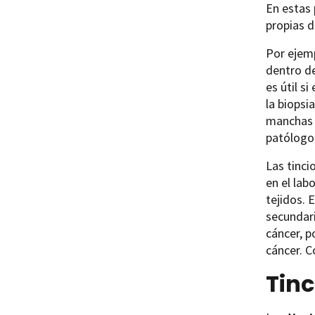
En estas 
propias d
Por ejemp
dentro de
es útil s
la biopsi
manchas r
patólogo
Las tinci
en el lab
tejidos. 
secundari
cáncer, 
cáncer. C
Tin