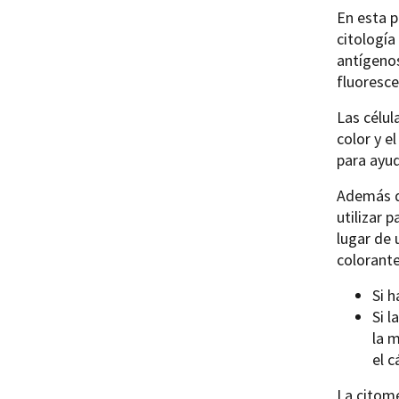
En esta p
citología
antígenos
fluoresce
Las célul
color y e
para ayud
Además de
utilizar 
lugar de 
colorante
Si 
Si l
la 
el c
La citome