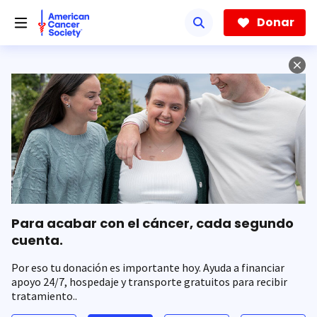
Saltar
hacia
Donar
el
contenido
principal
Para acabar con el cáncer, cada segundo
cuenta.
Por eso tu donación es importante hoy. Ayuda a financiar
apoyo 24/7, hospedaje y transporte gratuitos para recibir
tratamiento..