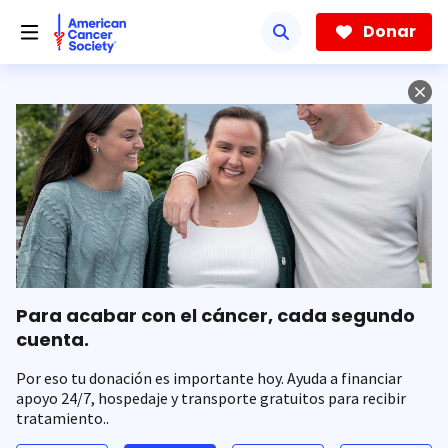
Saltar
hacia
Donar
el
contenido
principal
Para acabar con el cáncer, cada segundo
cuenta.
Por eso tu donación es importante hoy. Ayuda a financiar
apoyo 24/7, hospedaje y transporte gratuitos para recibir
tratamiento..