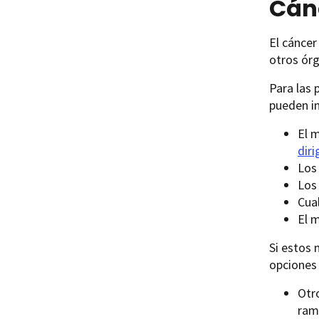
Cán
El cánce
otros órg
Para las 
pueden in
El 
diri
Los
Los
Cua
El 
Si estos 
opciones 
Otr
ram