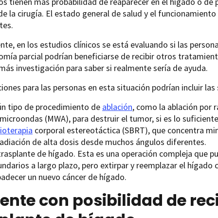
s tienen más probabilidad de reaparecer en el hígado o de 
e la cirugía. El estado general de salud y el funcionamient
tes.
te, en los estudios clínicos se está evaluando si las perso
mía parcial podrían beneficiarse de recibir otros tratamient
más investigación para saber si realmente sería de ayuda.
iones para las personas en esta situación podrían incluir las 
ún tipo de procedimiento de
ablación
, como la ablación por r
 microondas (MWA), para destruir el tumor, si es lo suficie
ioterapia
corporal estereotáctica (SBRT), que concentra mi
radiación de alta dosis desde muchos ángulos diferentes.
trasplante de hígado. Esta es una operación compleja que p
ndarios a largo plazo, pero extirpar y reemplazar el hígado
padecer un nuevo cáncer de hígado.
ente con posibilidad de rec