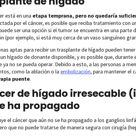
plante de hígado
cer está en una
etapa temprana, pero no quedaría suficie
ctada por el cáncer, es posible que reciba tratamiento con u
uede ser una opción si el tumor se encuentra en una parte d
ón (por ejemplo, si está muy cerca de un vaso sanguíneo gra
nas aptas para recibir un trasplante de hígado pueden ten
un hígado de donante disponible, y es posible que, durante e
 ya no se pueda operar. Debido a esto, a las personas a me
tos, como la ablación o la
embolización
, para mantener el c
rapia puente
.
er de hígado irresecable (
se ha propagado
uye el cáncer que aún no se ha propagado a los ganglios linfá
ero que no puede tratarse de manera segura con cirugía (he