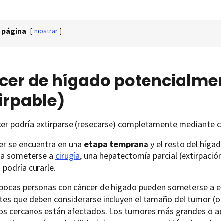
 página
[
mostrar
]
cer de hígado potencialme
irpable)
er podría extirparse (resecarse) completamente mediante ci
cer se encuentra en una
etapa temprana
y el resto del híga
a someterse a
cirugía
, una hepatectomía parcial (extirpació
) podría curarle.
pocas personas con cáncer de hígado pueden someterse a est
es que deben considerarse incluyen el tamaño del tumor (o 
os cercanos están afectados. Los tumores más grandes o aq