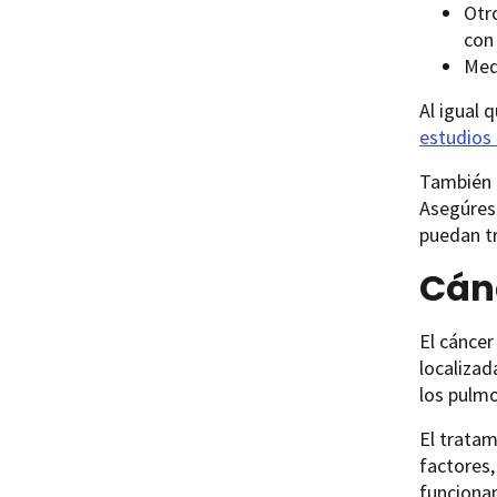
Otr
con
Med
Al igual 
estudios 
También 
Asegúrese
puedan tr
Cán
El cánce
localiza
los pulmo
El tratam
factores,
funciona