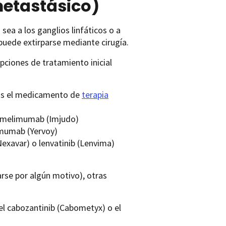
etastásico)
a sea a los ganglios linfáticos o a
puede extirparse mediante cirugía.
pciones de tratamiento inicial
ás el medicamento de
terapia
remelimumab (Imjudo)
imumab (Yervoy)
exavar) o lenvatinib (Lenvima)
rse por algún motivo), otras
el cabozantinib (Cabometyx) o el