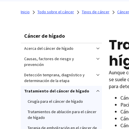
Inicio
Todo sobre el cáncer
Tipos de cáncer
Cáncer
Cáncer de hígado
Tr
Acerca del cáncer de hígado
hí
Causas, factores de riesgo y
prevención
Aunque co
Detección temprana, diagnóstico y
se suele 
determinación de la etapa
para dete
Tratamiento del cáncer de hígado
Cán
Cirugía para el cáncer de hígado
Paci
Cán
Tratamientos de ablación para el cáncer
de hígado
Cán
Cán
Terapia de embolización en el cáncer de