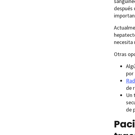
sanguíneo
después d
importan
Actualmen
hepatecto
necesita 
Otras opc
Alg
por
Rad
de 
Un 
secu
de 
Paci