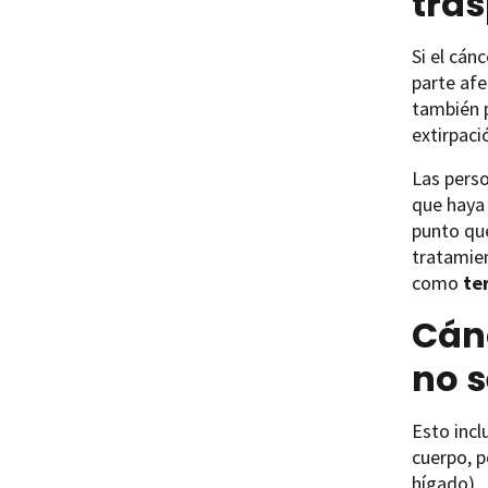
tras
Si el cán
parte afe
también p
extirpaci
Las perso
que haya 
punto que
tratamien
como
te
Cánc
no 
Esto incl
cuerpo, p
hígado).