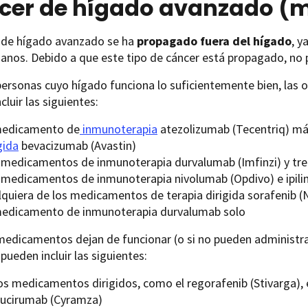
cer de hígado avanzado (m
r de hígado avanzado se ha
propagado fuera del hígado
, y
anos. Debido a que este tipo de cáncer está propagado, no 
personas cuyo hígado funciona lo suficientemente bien, las o
cluir las siguientes:
medicamento de
inmunoterapia
atezolizumab (Tecentriq) m
gida
bevacizumab (Avastin)
 medicamentos de inmunoterapia durvalumab (Imfinzi) y t
 medicamentos de inmunoterapia nivolumab (Opdivo) e ipil
lquiera de los medicamentos de terapia dirigida sorafenib (N
medicamento de inmunoterapia durvalumab solo
medicamentos dejan de funcionar (o si no pueden administra
pueden incluir las siguientes:
os medicamentos dirigidos, como el regorafenib (Stivarga), 
ucirumab (Cyramza)