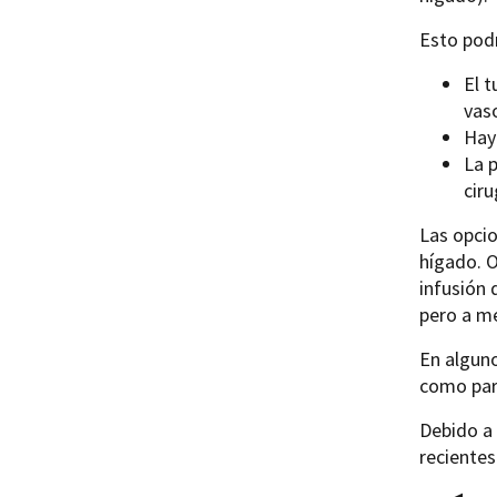
Esto podr
El 
vas
Hay
La 
ciru
Las opcio
hígado. O
infusión 
pero a me
En alguno
como par
Debido a 
reciente