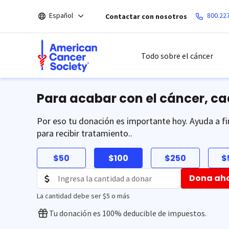
Saltar
Español
800.22
Contactar con nosotros
hacia
el
contenido
principal
Todo sobre el cáncer
Para acabar con el cáncer, c
Por eso tu donación es importante hoy. Ayuda a fi
para recibir tratamiento..
$50
$100
$250
$
Dona ah
La cantidad debe ser $5 o más
Tu donación es 100% deducible de impuestos.