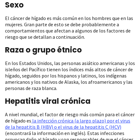
Sexo
El cáncer de hígado es más común en los hombres que en las
mujeres. Gran parte de esto se debe probablemente a
comportamientos que afectan a algunos de los factores de
riesgo que se detallan a continuación.
Raza o grupo étnico
En los Estados Unidos, las personas asiático americanas y los
isleños del Pacífico tienen los índices más altos de cáncer de
hígado, seguidos por los hispanos y latinos, los indígenas
americanos y los nativos de Alaska, los afroamericanos y las
personas de raza blanca.
Hepatitis viral crónica
A nivel mundial, el factor de riesgo más común para el cáncer
de hígado es
la infección crónica (a largo plazo) por el virus
de la hepatitis B (HBV) o el virus de la hepatitis C (HCV)
(encontrará la información en inglés). Estas infecciones
provocan daño al hígado y son responsables de que el cáncer