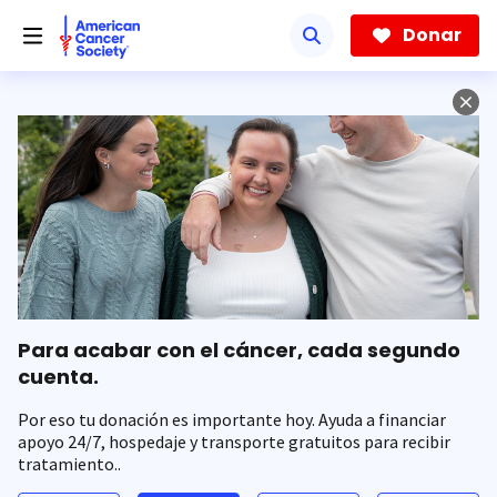
Saltar
hacia
Donar
el
contenido
principal
Para acabar con el cáncer, cada segundo
cuenta.
Por eso tu donación es importante hoy. Ayuda a financiar
apoyo 24/7, hospedaje y transporte gratuitos para recibir
tratamiento..