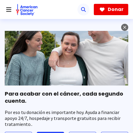
Saltar
hacia
Donar
el
contenido
principal
Para acabar con el cáncer, cada segundo
cuenta.
Por eso tu donación es importante hoy. Ayuda a financiar
apoyo 24/7, hospedaje y transporte gratuitos para recibir
tratamiento..