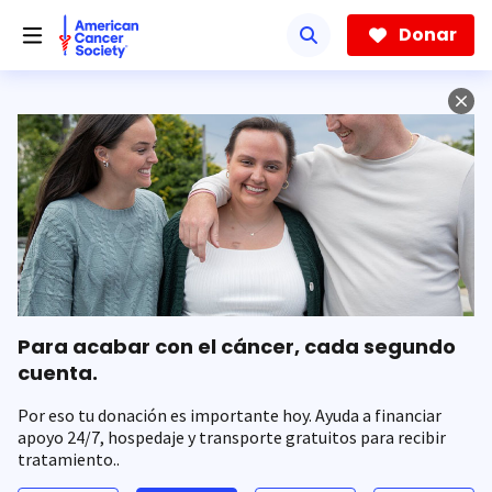
Saltar
hacia
Donar
el
contenido
principal
Para acabar con el cáncer, cada segundo
cuenta.
Por eso tu donación es importante hoy. Ayuda a financiar
apoyo 24/7, hospedaje y transporte gratuitos para recibir
tratamiento..