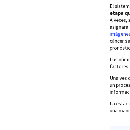
El sistem
etapa qu
A veces, 
asignará
imágene
cáncer se
pronóstic
Los númer
factores.
Una vez q
un proce
informac
La estadi
una mane