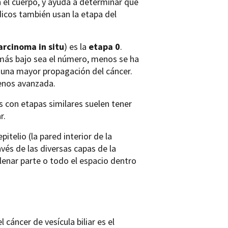
n el cuerpo, y ayuda a determinar qué
icos también usan la etapa del
arcinoma in situ
) es la
etapa 0
.
s más bajo sea el número, menos se ha
a una mayor propagación del cáncer.
enos avanzada.
es con etapas similares suelen tener
r.
itelio (la pared interior de la
avés de las diversas capas de la
llenar parte o todo el espacio dentro
cáncer de vesícula biliar es el