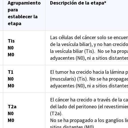
Agrupamiento
Descripción de la etapa*
para
establecer la
etapa
Las células del cáncer solo se encuent
Tis
de la vesícula biliar), y no han crec
N0
la vesícula biliar (Tis). No se ha pro
M0
adyacentes (N0), ni a sitios distante
T1
El tumor ha crecido hacia la lámina 
N0
(muscularis) (Tis). No se ha propagad
M0
adyacentes (N0), ni a sitios distante
El cáncer ha crecido a través de la c
T2a
del lado del peritoneo (el revestimi
N0
(T2a).
M0
No se ha propagado a los ganglios li
sitios distantes (M0).