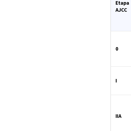
Etapa
AJCC
0
I
IIA