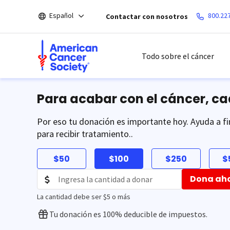
Saltar
Español
800.22
Contactar con nosotros
hacia
el
contenido
principal
Todo sobre el cáncer
Para acabar con el cáncer, c
Por eso tu donación es importante hoy. Ayuda a fi
para recibir tratamiento..
$50
$100
$250
$
Dona ah
La cantidad debe ser $5 o más
Tu donación es 100% deducible de impuestos.