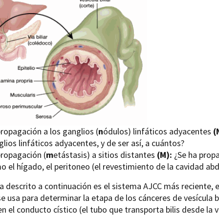
ropagación a los ganglios (
n
ódulos) linfáticos adyacentes
(
lios linfáticos adyacentes, y de ser así, a cuántos?
propagación (
m
etástasis) a sitios distantes
(M):
¿Se ha prop
o el hígado, el peritoneo (el revestimiento de la cavidad ab
a descrito a continuación es el sistema AJCC más reciente, 
e usa para determinar la etapa de los cánceres de vesícula bi
en el conducto cístico (el tubo que transporta bilis desde la ve