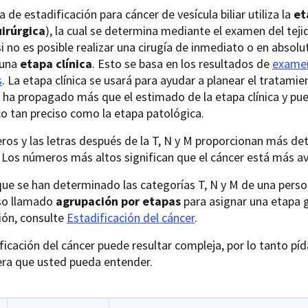
a de estadificación para cáncer de vesícula biliar utiliza la
et
irúrgica
), la cual se determina mediante el examen del tej
si no es posible realizar una cirugía de inmediato o en absolut
 una
etapa clínica
. Esto se basa en los resultados de
examen
s
. La etapa clínica se usará para ayudar a planear el tratami
 ha propagado más que el estimado de la etapa clínica y pu
o tan preciso como la etapa patológica.
os y las letras después de la T, N y M proporcionan más de
 Los números más altos significan que el cáncer está más a
ue se han determinado las categorías T, N y M de una pers
so llamado
agrupación por etapas
para asignar una etapa 
ión, consulte
Estadificación del cáncer
.
ficación del cáncer puede resultar compleja, por lo tanto píd
ra que usted pueda entender.