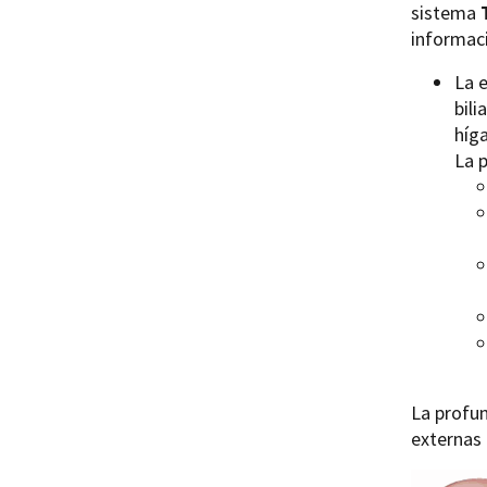
sistema
informac
La 
bili
híg
La p
La profun
externas 