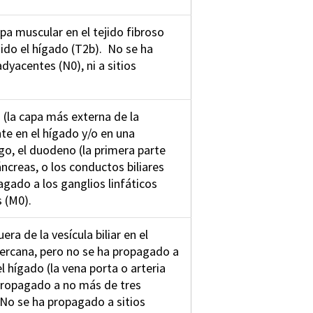
apa muscular en el tejido fibroso
dido el hígado (T2b). No se ha
dyacentes (N0), ni a sitios
a (la capa más externa de la
nte en el hígado y/o en una
o, el duodeno (la primera parte
áncreas, o los conductos biliares
agado a los ganglios linfáticos
s (M0).
ra de la vesícula biliar en el
cercana, pero no se ha propagado a
l hígado (la vena porta o arteria
 propagado a no más de tres
 No se ha propagado a sitios