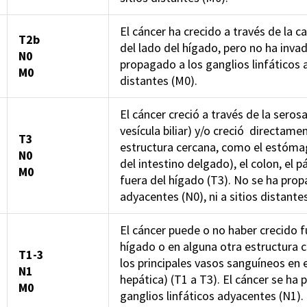
El cáncer ha crecido a través de la c
T2b
del lado del hígado, pero no ha inva
N0
propagado a los ganglios linfáticos a
M0
distantes (M0).
El cáncer creció a través de la seros
vesícula biliar) y/o creció directame
T3
estructura cercana, como el estómag
N0
del intestino delgado), el colon, el p
M0
fuera del hígado (T3). No se ha prop
adyacentes (N0), ni a sitios distante
El cáncer puede o no haber crecido fue
hígado o en alguna otra estructura 
T1-3
los principales vasos sanguíneos en e
N1
hepática) (T1 a T3). El cáncer se ha
M0
ganglios linfáticos adyacentes (N1).