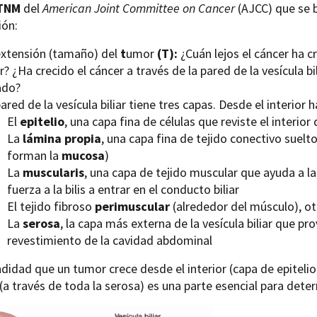
TNM
del
American Joint Committee on Cancer
(AJCC) que se b
ión:
extensión (tamaño) del
t
umor
(T):
¿Cuán lejos el cáncer ha c
ar? ¿Ha crecido el cáncer a través de la pared de la vesícula 
ado?
ared de la vesícula biliar tiene tres capas. Desde el interior 
El
epitelio
, una capa fina de células que reviste el interior 
La
lámina propia
, una capa fina de tejido conectivo suelto
forman la
mucosa
)
La
muscularis
, una capa de tejido muscular que ayuda a la 
fuerza a la bilis a entrar en el conducto biliar
El tejido fibroso
perimuscular
(alrededor del músculo), ot
La
serosa
, la capa más externa de la vesícula biliar que pr
revestimiento de la cavidad abdominal
didad que un tumor crece desde el interior (capa de epitelio
(a través de toda la serosa) es una parte esencial para deter