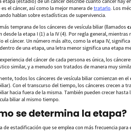
a etapa (estadio) de un cáncer describe cuánto cáncer hay e
 es el cáncer, así como la mejor manera de
tratarlo
. Los méd
ando hablan sobre estadísticas de supervivencia.
más temprana de los cánceres de vesícula biliar (llamados
c
 desde la etapa I (1) a la IV (4). Por regla general, mientra
 el cáncer. Un número más alto, como la etapa IV, signific
dentro de una etapa, una letra menor significa una etapa m
a experiencia del cáncer de cada persona es única, los cáncer
tico similar, y a menudo son tratados de manera muy simila
ente, todos los cánceres de vesícula biliar comienzan en el ep
biliar). Con el transcurso del tiempo, los cánceres crecen a tr
biliar hacia fuera de la misma. También pueden crecer hasta 
ícula biliar al mismo tiempo.
mo se determina la etapa?
a de estadificación que se emplea con más frecuencia para el 