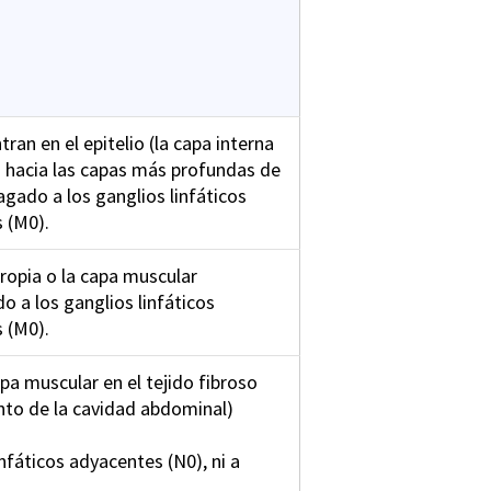
ran en el epitelio (la capa interna
ido hacia las capas más profundas de
pagado a los ganglios linfáticos
s (M0).
propia o la capa muscular
o a los ganglios linfáticos
s (M0).
apa muscular en el tejido fibroso
ento de la cavidad abdominal)
nfáticos adyacentes (N0), ni a