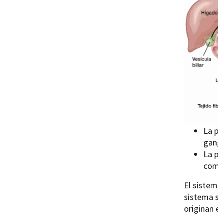
La p
gang
La 
com
El sistem
sistema s
originan 