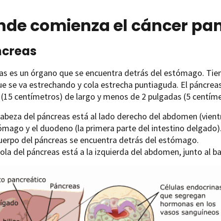
nde comienza el cáncer pan
ncreas
eas es un órgano que se encuentra detrás del estómago. Tie
e se va estrechando y cola estrecha puntiaguda. El páncrea
(15 centímetros) de largo y menos de 2 pulgadas (5 centím
cabeza del páncreas está al lado derecho del abdomen (vient
ómago y el duodeno (la primera parte del intestino delgado)
cuerpo del páncreas se encuentra detrás del estómago.
ola del páncreas está a la izquierda del abdomen, junto al b