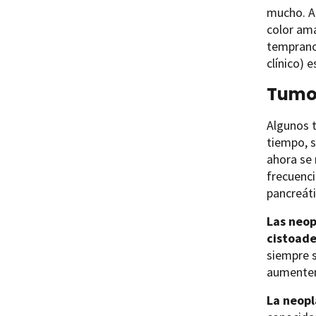
mucho. Al
color ama
temprano 
clínico) e
Tumor
Algunos t
tiempo, s
ahora se
frecuenc
pancreáti
Las neop
cistoad
siempre s
aumenten
La neopl