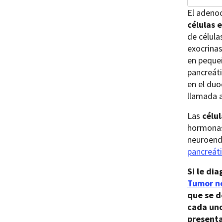
El adenoc
células 
de célula
exocrinas
en pequeñ
pancreáti
en el duo
llamada 
Las
célu
hormonas 
neuroendo
pancreát
Si le di
Tumor n
que se d
cada uno
presenta