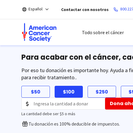
Saltar
Español
800.22
Contactar con nosotros
hacia
el
contenido
principal
Todo sobre el cáncer
Para acabar con el cáncer, c
Por eso tu donación es importante hoy. Ayuda a fi
para recibir tratamiento..
$50
$100
$250
$
Dona ah
La cantidad debe ser $5 o más
Tu donación es 100% deducible de impuestos.