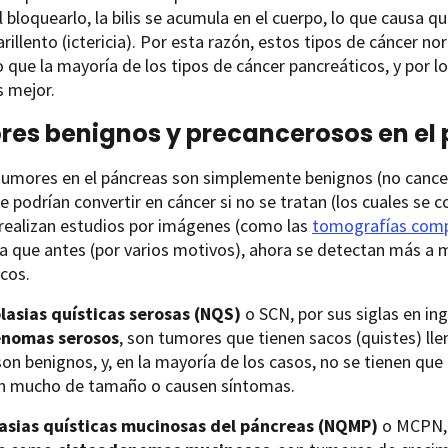
 bloquearlo, la bilis se acumula en el cuerpo, lo que causa qu
rillento (ictericia). Por esta razón, estos tipos de cáncer
que la mayoría de los tipos de cáncer pancreáticos, y por lo
s mejor.
es benignos y precancerosos en el
umores en el páncreas son simplemente benignos (no cancer
e podrían convertir en cáncer si no se tratan (los cuales s
 realizan estudios por imágenes (como las
tomografías comp
ia que antes (por varios motivos), ahora se detectan más a
cos.
lasias quísticas serosas (NQS)
o SCN, por sus siglas en i
enomas serosos
, son tumores que tienen sacos (quistes) lle
on benignos, y, en la mayoría de los casos, no se tienen que
 mucho de tamaño o causen síntomas.
asias quísticas mucinosas del páncreas (NQMP)
o MCPN, p