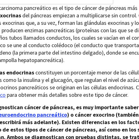
arcinoma pancreático es el tipo de cáncer de páncreas más f
exocrinas
del páncreas empiezan a multiplicarse sin control
s exocrinas que, a su vez, forman las glándulas exocrinas y 
 producen enzimas pancreáticas (proteínas con las que se di
os tubos llamados conductos, los cuales se vacían en el co
co se une al conducto colédoco (el conducto que transporta l
deno (la primera parte del intestino delgado), donde se enc
ampolla hepatopancreática).
las endocrinas
constituyen un porcentaje menor de las célul
como la insulina y el glucagón, que regulan el nivel de azúc
crinos pancreáticos se originan en las células endocrinas. 
ico
para obtener más detalles sobre este tipo de cáncer.
agnostican cáncer de páncreas, es muy importante saber 
euroendocrino pancreático
) o cáncer exocrino (tambi
escribirá más adelante). Existen diferencias en los fact
 de estos tipos de cáncer de páncreas, así como en los 
n. Ambos se diagnostican con pruebas distintas, se tra