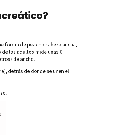
creático?
ne forma de pez con cabeza ancha,
s de los adultos mide unas 6
etros) de ancho.
re), detrás de donde se unen el
.
azo.