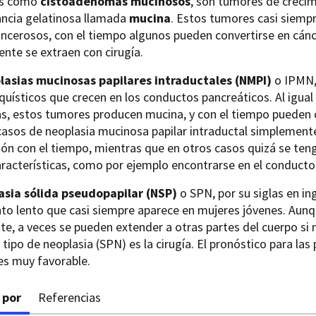
as como
cistoadenomas mucinosos
, son tumores de crecim
ancia gelatinosa llamada
mucina
. Estos tumores casi siemp
ncerosos, con el tiempo algunos pueden convertirse en cáncer
nte se extraen con cirugía.
lasias mucinosas papilares intraductales (NMPI)
o IPMN, 
uísticos que crecen en los conductos pancreáticos. Al igual 
, estos tumores producen mucina, y con el tiempo pueden co
casos de neoplasia mucinosa papilar intraductal simplemen
ón con el tiempo, mientras que en otros casos quizá se teng
aracterísticas, como por ejemplo encontrarse en el conducto 
asia sólida pseudopapilar (NSP)
o SPN, por su siglas en in
to lento que casi siempre aparece en mujeres jóvenes. Aun
e, a veces se pueden extender a otras partes del cuerpo si 
 tipo de neoplasia (SPN) es la cirugía. El pronóstico para la
s muy favorable.
 por
Referencias