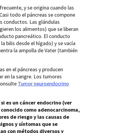
recuente, y se origina cuando las
. Casi todo el páncreas se compone
los conductos. Las glándulas
gieren los alimentos) que se liberan
nducto pancreático. El conducto
a bilis desde el hígado) y se vacía
uentra la ampolla de Vater (también
as en el páncreas y producen
ar en la sangre. Los tumores
Consulte
Tumor neuroendocrino
si es un cáncer endocrino (ver
én conocido como adenocarcinoma,
ores de riesgo y las causas de
signos y síntomas que se
tan con métodos diversos y