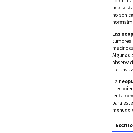
conocid
una sust
no son ca
normalme
Las neop
tumores q
mucinosas
Algunos 
observaci
ciertas c
La
neopl
crecimien
lentament
para este
menudo e
Escrito