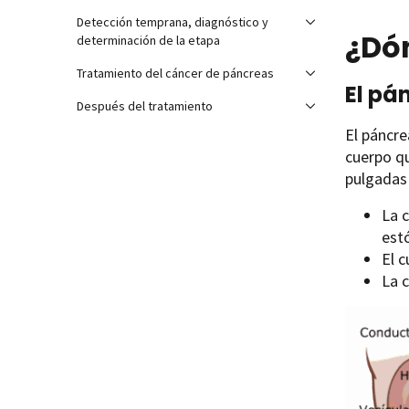
Detección temprana, diagnóstico y
¿Dó
determinación de la etapa
Tratamiento del cáncer de páncreas
El pá
Después del tratamiento
El páncr
cuerpo qu
pulgadas 
La 
est
El 
La c