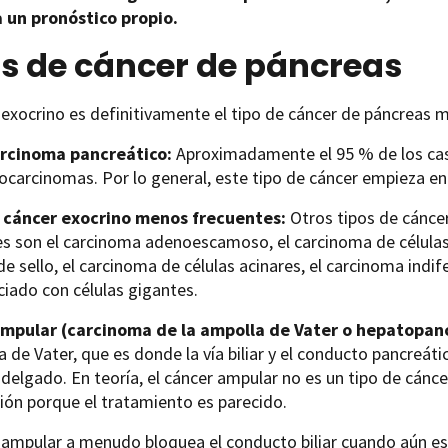
 un pronóstico propio.
s de cáncer de páncreas
 exocrino es definitivamente el tipo de cáncer de páncreas 
rcinoma pancreático:
Aproximadamente el 95 % de los cas
carcinomas. Por lo general, este tipo de cáncer empieza en
 cáncer exocrino menos frecuentes:
Otros tipos de cánce
es son el carcinoma adenoescamoso, el carcinoma de células
 de sello, el carcinoma de células acinares, el carcinoma indi
ciado con células gigantes.
mpular (carcinoma de la ampolla de Vater o hepatopanc
a de Vater, que es donde la vía biliar y el conducto pancreá
 delgado. En teoría, el cáncer ampular no es un tipo de cánce
ión porque el tratamiento es parecido.
r ampular a menudo bloquea el conducto biliar cuando aún e