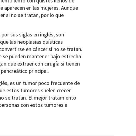
iento lento con quistes llenos de
re aparecen en las mujeres. Aunque
 si no se tratan, por lo que
por sus siglas en inglés, son
que las neoplasias quísticas
nvertirse en cáncer si no se tratan.
te se pueden mantener bajo estrecha
an que extraer con cirugía si tienen
pancreático principal.
glés, es un tumor poco frecuente de
que estos tumores suelen crecer
no se tratan. El mejor tratamiento
s personas con estos tumores a