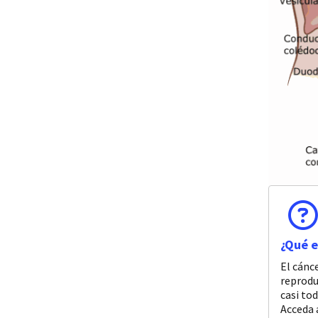
¿Qué e
El cánc
reprodu
casi to
Acceda 