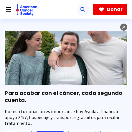
Saltar
hacia
Donar
el
contenido
principal
Para acabar con el cáncer, cada segundo
cuenta.
Por eso tu donación es importante hoy. Ayuda a financiar
apoyo 24/7, hospedaje y transporte gratuitos para recibir
tratamiento..