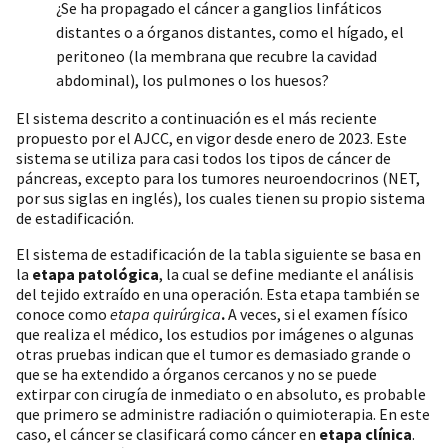
¿Se ha propagado el cáncer a ganglios linfáticos
distantes o a órganos distantes, como el hígado, el
peritoneo (la membrana que recubre la cavidad
abdominal), los pulmones o los huesos?
El sistema descrito a continuación es el más reciente
propuesto por el AJCC, en vigor desde enero de 2023. Este
sistema se utiliza para casi todos los tipos de cáncer de
páncreas, excepto para los tumores neuroendocrinos (NET,
por sus siglas en inglés), los cuales tienen su propio sistema
de estadificación.
El sistema de estadificación de la tabla siguiente se basa en
la
etapa patológica
, la cual se define mediante el análisis
del tejido extraído en una operación. Esta etapa también se
conoce como
etapa quirúrgica
.
A veces, si el examen físico
que realiza el médico, los estudios por imágenes o algunas
otras pruebas indican que el tumor es demasiado grande o
que se ha extendido a órganos cercanos y no se puede
extirpar con cirugía de inmediato o en absoluto, es probable
que primero se administre radiación o quimioterapia. En este
caso, el cáncer se clasificará como cáncer en
etapa clínica
.