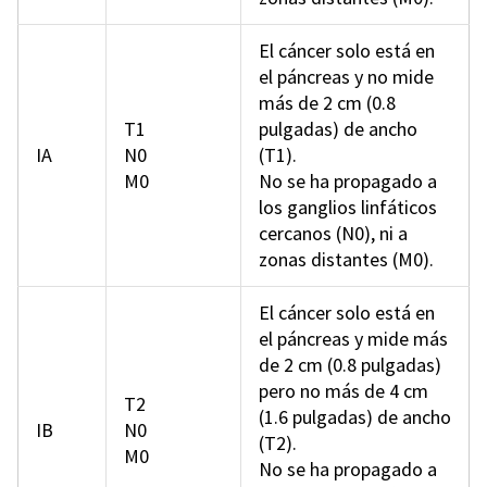
El cáncer solo está en
el páncreas y no mide
más de 2 cm (0.8
T1
pulgadas) de ancho
IA
N0
(T1).
M0
No se ha propagado a
los ganglios linfáticos
cercanos (N0), ni a
zonas distantes (M0).
El cáncer solo está en
el páncreas y mide más
de 2 cm (0.8 pulgadas)
pero no más de 4 cm
T2
(1.6 pulgadas) de ancho
IB
N0
(T2).
M0
No se ha propagado a