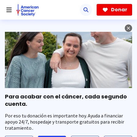
Saltar
hacia
Donar
el
contenido
principal
Para acabar con el cáncer, cada segundo
cuenta.
Por eso tu donación es importante hoy. Ayuda a financiar
apoyo 24/7, hospedaje y transporte gratuitos para recibir
tratamiento..