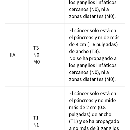
los ganglios linfáticos
cercanos (N0), ni a
zonas distantes (M0).
El cáncer solo está en
el páncreas y mide más
de 4 cm (1.6 pulgadas)
T3
de ancho (T3).
IIA
N0
No se ha propagado a
M0
los ganglios linfáticos
cercanos (N0), ni a
zonas distantes (M0).
El cáncer solo está en
el páncreas y no mide
más de 2 cm (0.8
pulgadas) de ancho
T1
(T1)
y
se ha propagado
N1
a no más de 3 ganglios