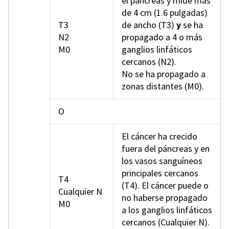
el páncreas y mide más
de 4 cm (1.6 pulgadas)
T3
de ancho (T3)
y
se ha
N2
propagado a 4 o más
M0
ganglios linfáticos
cercanos (N2).
No se ha propagado a
zonas distantes (M0).
O
El cáncer ha crecido
fuera del páncreas y en
los vasos sanguíneos
principales cercanos
T4
(T4). El cáncer puede o
Cualquier N
no haberse propagado
M0
a los ganglios linfáticos
cercanos (Cualquier N).