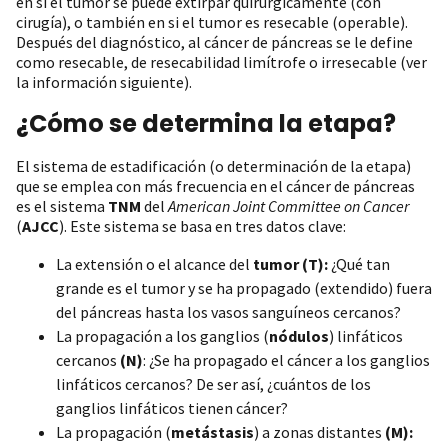
en si el tumor se puede extirpar quirúrgicamente (con
cirugía), o también en si el tumor es resecable (operable).
Después del diagnóstico, al cáncer de páncreas se le define
como resecable, de resecabilidad limítrofe o irresecable (ver
la información siguiente).
¿Cómo se determina la etapa?
El sistema de estadificación (o determinación de la etapa)
que se emplea con más frecuencia en el cáncer de páncreas
es el sistema
TNM
del
American Joint Committee on Cancer
(
AJCC
). Este sistema se basa en tres datos clave:
La extensión o el alcance del
tumor (T):
¿Qué tan
grande es el tumor y se ha propagado (extendido) fuera
del páncreas hasta los vasos sanguíneos cercanos?
La propagación a los ganglios (
nódulos
) linfáticos
cercanos
(N)
: ¿Se ha propagado el cáncer a los ganglios
linfáticos cercanos? De ser así, ¿cuántos de los
ganglios linfáticos tienen cáncer?
La propagación (
metástasis
) a zonas distantes
(M):