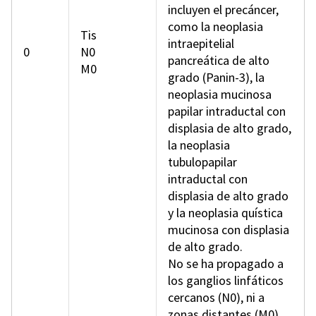
incluyen el precáncer,
como la neoplasia
Tis
intraepitelial
0
N0
pancreática de alto
M0
grado (Panin-3), la
neoplasia mucinosa
papilar intraductal con
displasia de alto grado,
la neoplasia
tubulopapilar
intraductal con
displasia de alto grado
y la neoplasia quística
mucinosa con displasia
de alto grado.
No se ha propagado a
los ganglios linfáticos
cercanos (N0), ni a
zonas distantes (M0).