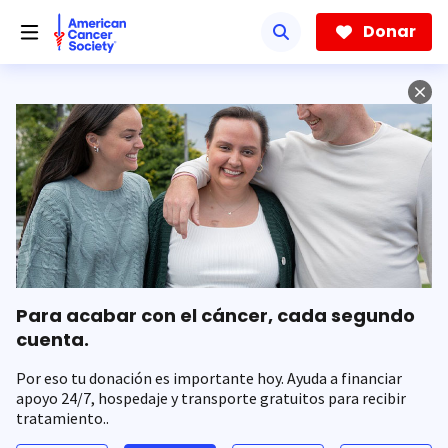
Saltar
hacia
Donar
el
contenido
principal
Para acabar con el cáncer, cada segundo
cuenta.
Por eso tu donación es importante hoy. Ayuda a financiar
apoyo 24/7, hospedaje y transporte gratuitos para recibir
tratamiento..