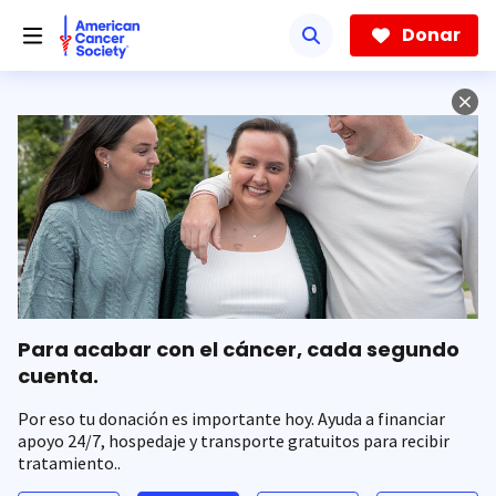
Saltar
hacia
Donar
el
contenido
principal
Para acabar con el cáncer, cada segundo
cuenta.
Por eso tu donación es importante hoy. Ayuda a financiar
apoyo 24/7, hospedaje y transporte gratuitos para recibir
tratamiento..