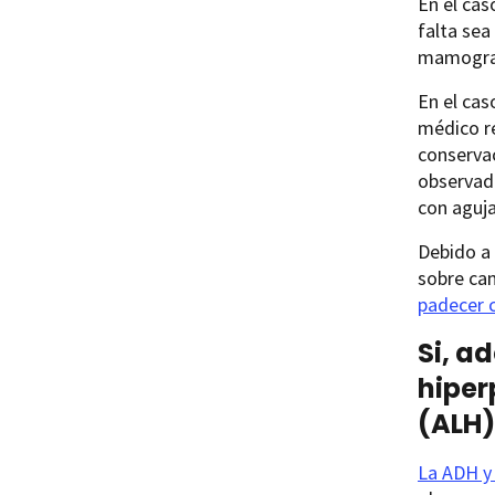
En el cas
falta se
mamogra
En el cas
médico re
conservac
observada
con aguja
Debido a 
sobre cam
padecer 
Si, a
hiper
(ALH
La ADH y