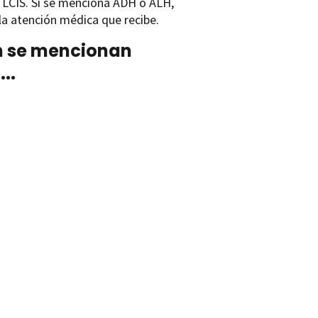
l LCIS. Si se menciona ADH o ALH,
la atención médica que recibe.
én se mencionan
..