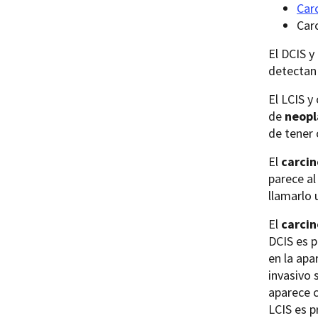
Car
Car
El DCIS y
detectan 
El LCIS y
de
neopla
de tener 
El
carci
parece al
llamarlo 
El
carcin
DCIS es p
en la apa
invasivo 
aparece c
LCIS es 