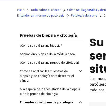
Inicio
Todo sobre el cáncer
Cómo se diagnostica y dete
Entender su informe de patología
Patología del seno
C
Pruebas de biopsia y citología
Su
¿Cómo se realiza una biopsia?
se
Aspiración y biopsia de la médula ósea
¿Cómo se realiza una prueba de citología?
sit
Cómo se analizan las muestras de
biopsia y de citología para detectar el
Las muest
cáncer
patólog
A la espera de los resultados de la biopsia
médicos p
o de la prueba de citología
Entender su informe de patología