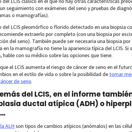
o del LCIS clásico en el que no hay otras características pre
a un seguimiento con exámenes del seno y pruebas de diagn
mas o mamografías).
o del LCIS pleomórfico o florido detectado en una biopsia co
comiende extraerlo por completo (con una biopsia por escisi
ión del seno). También puede ser necesaria una biopsia por 
 en la mamografía no tiene la apariencia típica del LCIS. Si
, hable con su médico sobre las opciones que tiene.
que el LCIS aumenta el riesgo de cáncer de seno en el futur
bios en el estilo de vida o sobre la posibilidad de
tomar med
cáncer de seno
.
demás del LCIS, en el informe tambi
plasia ductal atípica (ADH) o hiperpla
)…
 la ALH
son tipos de cambios atípicos (anómalos) en las célu