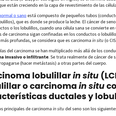
que están creciendo en la capa de revestimiento de las célula
normal o sano
está compuesto de pequeños tubos (conducto
bulillos), que es donde se produce la leche. El cáncer de sen
ctos o los lobulillos, cuando una célula sana se convierte en
as de carcinoma sigan confinadas en los conductos o lobulil
s más profundas, se considera que es carcinoma
in situ
(o CIS
lulas del carcinoma se han multiplicado más allá de los condu
a invasivo o infiltrante
. Se trata realmente de cáncer de s
opagarse (hacer metástasis) a otras partes del cuerpo.
cinoma lobulillar
in situ
(LC
lillar o carcinoma
in situ
c
cterísticas ductales y lobul
os principales de carcinoma
in situ
del seno son los siguiente