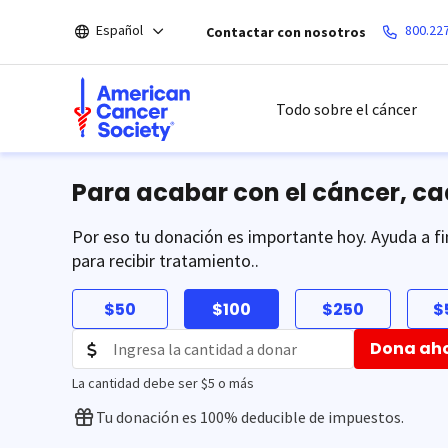
Saltar
Español
800.22
Contactar con nosotros
hacia
el
contenido
principal
Todo sobre el cáncer
Para acabar con el cáncer, c
Por eso tu donación es importante hoy. Ayuda a fi
para recibir tratamiento..
$50
$100
$250
$
Dona ah
La cantidad debe ser $5 o más
Tu donación es 100% deducible de impuestos.