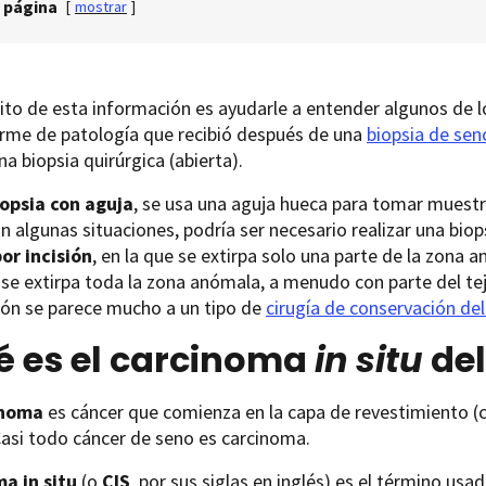
 página
[
mostrar
]
ito de esta información es ayudarle a entender algunos de 
orme de patología que recibió después de una
biopsia de sen
na biopsia quirúrgica (abierta).
iopsia con aguja
, se usa una aguja hueca para tomar muest
En algunas situaciones, podría ser necesario realizar una biop
or incisión
, en la que se extirpa solo una parte de la zona 
 se extirpa toda la zona anómala, a menudo con parte del te
ión se parece mucho a un tipo de
cirugía de conservación de
é es el carcinoma
in situ
del
inoma
es cáncer que comienza en la capa de revestimiento (c
Casi todo cáncer de seno es carcinoma.
oma
in situ
(o
CIS
, por sus siglas en inglés) es el término us