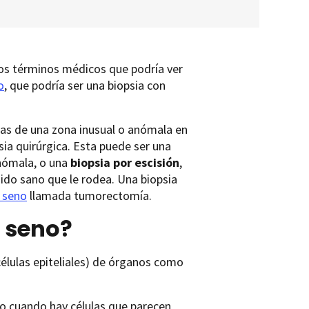
los términos médicos que podría ver
o
, que podría ser una biopsia con
ras de una zona inusual o anómala en
sia quirúrgica. Esta puede ser una
anómala, o una
biopsia por escisión
,
jido sano que le rodea. Una biopsia
l seno
llamada tumorectomía.
 seno?
élulas epiteliales) de órganos como
ado cuando hay células que parecen