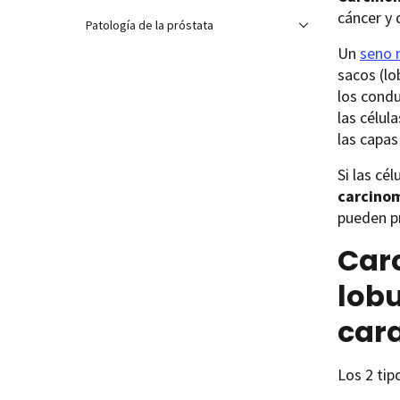
cáncer y 
Patología de la próstata
Un
seno 
sacos (lo
los condu
las célul
las capa
Si las cé
carcinom
pueden pr
Car
lobu
cara
Los 2 tip