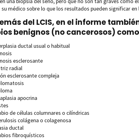
en una biopsia del seno, pero que no son tan graves como e
 su médico sobre lo que los resultados pueden significar en 
demás del LCIS, en el informe tambi
os benignos (no cancerosos) como.
rplasia ductal usual o habitual
nosis
nosis esclerosante
triz radial
ión esclerosante compleja
ilomatosis
iloma
aplasia apocrina
stes
bio de células columnares o cilíndricas
erulosis colágena o colagenosa
asia ductal
bios fibroquísticos