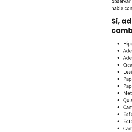
observar 
hable con
Si, a
cambi
Hipe
Ade
Ade
Cica
Les
Pap
Pap
Met
Qui
Cam
Esf
Ect
Cam