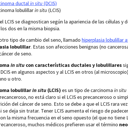
cinoma ductal
in situ
(DCIS)
cinoma lobulillar
in situ
(LCIS)
 el LCIS se diagnostican según la apariencia de las células y d
los dos en la misma biopsia.
 otro tipo de cambio del seno, llamado
hiperplasia lobulillar 
sia lobulillar
. Estas son afecciones benignas (no canceros
cáncer de seno.
noma
in situ
con características ductales y lobulillares
si
 DCIS en algunos aspectos y al LCIS en otros (al microscopio
uno u otro.
oma lobulillar
in situ
(LCIS)
es un tipo de carcinoma
in situ
recanceroso, no está claro si el LCIS es precanceroso o sim
rición del cáncer de seno. Esto se debe a que el LCIS rara ve
si se deja sin tratar. Tener LCIS aumenta el riesgo de padece
on la misma frecuencia en el seno opuesto (el que no tiene LC
precanceroso, muchos médicos prefieren usar el término
neop