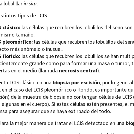
 lobulillar
in situ
.
istintos tipos de LCIS.
S clásico:
las células que recubren los lobulillos del seno 
 mismo tamaño.
S pleomórfico:
las células que recubren los lobulillos del s
ecto más anómalo o inusual.
S florido:
las células que recubren los lobulillos se han mult
icientemente grande como para formar una masa o tumor, tí
rtas en el medio (llamada
necrosis central
).
ecta LCIS clásico en una
biopsia por escisión
, por lo genera
en el caso del LCIS pleomórfico o florido, es importante qu
ión) de la muestra de biopsia no contengan células de LCIS (
algunas en el cuerpo). Si estas células están presentes, el
sa para asegurar que se haya extirpado del todo.
lara la mejor manera de tratar el LCIS detectado en una
bio