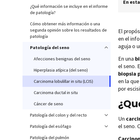
En esta
¿Qué información se incluye en el informe
de patología?
Cómo obtener más información o una
segunda opinión sobre los resultados de
El propós
patología
en el inf
aguja o u
Patología del seno
En una
b
Afecciones benignas del seno
el seno. 
Hiperplasia atípica (del seno)
biopsia p
en la que
Carcinoma lobulillar in situ (LCIS)
por escis
Carcinoma ductal in situ
¿Qu
Cáncer de seno
Patología del colon y del recto
Un
carc
el seno. 
Patología del esófago
Patología del pulmón
Carcin