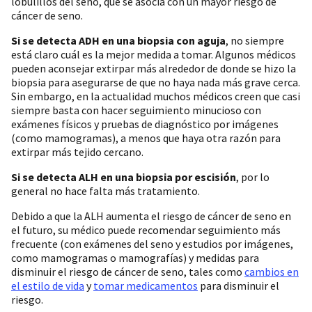
lobulillos del seno, que se asocia con un mayor riesgo de
cáncer de seno.
Si se detecta ADH en una biopsia con aguja
, no siempre
está claro cuál es la mejor medida a tomar. Algunos médicos
pueden aconsejar extirpar más alrededor de donde se hizo la
biopsia para asegurarse de que no haya nada más grave cerca.
Sin embargo, en la actualidad muchos médicos creen que casi
siempre basta con hacer seguimiento minucioso con
exámenes físicos y pruebas de diagnóstico por imágenes
(como mamogramas), a menos que haya otra razón para
extirpar más tejido cercano.
Si se detecta ALH en una biopsia por escisión
, por lo
general no hace falta más tratamiento.
Debido a que la ALH aumenta el riesgo de cáncer de seno en
el futuro, su médico puede recomendar seguimiento más
frecuente (con exámenes del seno y estudios por imágenes,
como mamogramas o mamografías) y medidas para
disminuir el riesgo de cáncer de seno, tales como
cambios en
el estilo de vida
y
tomar medicamentos
para disminuir el
riesgo.