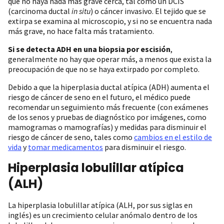
que no haya nada más grave cerca, tal como un DCIS
(carcinoma ductal
in situ
) o cáncer invasivo. El tejido que se
extirpa se examina al microscopio, y si no se encuentra nada
más grave, no hace falta más tratamiento.
Si se detecta ADH en una biopsia por escisión
,
generalmente no hay que operar más, a menos que exista la
preocupación de que no se haya extirpado por completo.
Debido a que la hiperplasia ductal atípica (ADH) aumenta el
riesgo de cáncer de seno en el futuro, el médico puede
recomendar un seguimiento más frecuente (con exámenes
de los senos y pruebas de diagnóstico por imágenes, como
mamogramas o mamografías) y medidas para disminuir el
riesgo de cáncer de seno, tales como
cambios en el estilo de
vida
y
tomar medicamentos
para disminuir el riesgo.
Hiperplasia lobulillar atípica
(ALH)
La hiperplasia lobulillar atípica (ALH, por sus siglas en
inglés) es un crecimiento celular anómalo dentro de los