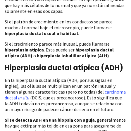
que hay más células de lo normal y que ya no están alineadas
solamente en esas dos capas.
Si el patrón de crecimiento en los conductos se parece
mucho al normal bajo el microscopio, puede llamarse
hiperplasia ductal usual o habitual
.
Si el crecimiento parece más inusual, puede llamarse
hiperplasia atípica
. Esta puede ser
hiperplasia ductal
atípica (ADH)
o
hiperplasia lobulillar atípica (ALH)
.
Hiperplasia ductal atípica (ADH)
En la hiperplasia ductal atípica (ADH, por sus siglas en
inglés), las células se multiplican en un patrón inusual y
tienen algunas características (pero no todas) del
carcinoma
ductal
in situ
(DCIS, que es precanceroso). Esto significa que
la ADH todavía no es precancerosa, aunque se relaciona con
un mayor riesgo de padecer cáncer de seno en el futuro.
Si se detecta ADH en una biopsia con aguja
, generalmente
hay que extirpar más tejido en esa zona para asegurarse de