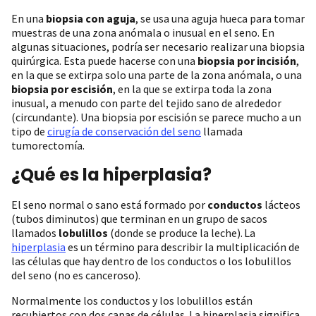
En una
biopsia con aguja
, se usa una aguja hueca para tomar
muestras de una zona anómala o inusual en el seno. En
algunas situaciones, podría ser necesario realizar una biopsia
quirúrgica. Esta puede hacerse con una
biopsia por incisión
,
en la que se extirpa solo una parte de la zona anómala, o una
biopsia por escisión
, en la que se extirpa toda la zona
inusual, a menudo con parte del tejido sano de alrededor
(circundante). Una biopsia por escisión se parece mucho a un
tipo de
cirugía de conservación del seno
llamada
tumorectomía.
¿Qué es la hiperplasia?
El seno normal o sano está formado por
conductos
lácteos
(tubos diminutos) que terminan en un grupo de sacos
llamados
lobulillos
(donde se produce la leche). La
hiperplasia
es un término para describir la multiplicación de
las células que hay dentro de los conductos o los lobulillos
del seno (no es canceroso).
Normalmente los conductos y los lobulillos están
recubiertos con dos capas de células. La hiperplasia significa