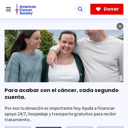
Saltar
hacia
Donar
el
contenido
principal
Para acabar con el cáncer, cada segundo
cuenta.
Por eso tu donación es importante hoy. Ayuda a financiar
apoyo 24/7, hospedaje y transporte gratuitos para recibir
tratamiento..