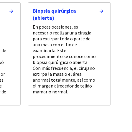
Biopsia quirúrgica
(abierta)
En pocas ocasiones, es
necesario realizar una cirugía
para extirpar toda o parte de
una masa con el fin de
 de
examinarla. Este
procedimiento se conoce como
vó
biopsia quirúrgica o abierta.
Con más frecuencia, el cirujano
por
extirpa la masa o el área
es
anormal totalmente, así como
e
el margen alrededor de tejido
r de
mamario normal.