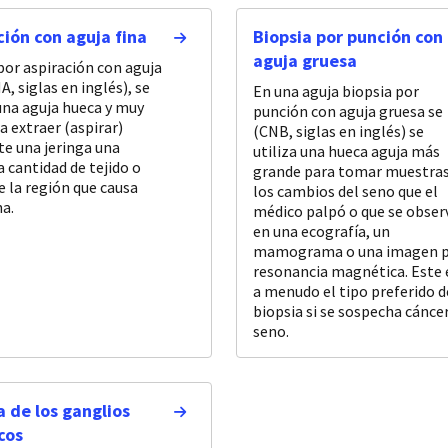
ción con aguja fina
Biopsia por punción con
aguja gruesa
por aspiración con aguja
A, siglas en inglés), se
En una aguja biopsia por
 una aguja hueca y muy
punción con aguja gruesa se
a extraer (aspirar)
(CNB, siglas en inglés) se
e una jeringa una
utiliza una hueca aguja más
 cantidad de tejido o
grande para tomar muestras
e la región que causa
los cambios del seno que el
a.
médico palpó o que se obser
en una ecografía, un
mamograma o una imagen 
resonancia magnética. Este 
a menudo el tipo preferido d
biopsia si se sospecha cánce
seno.
a de los ganglios
icos