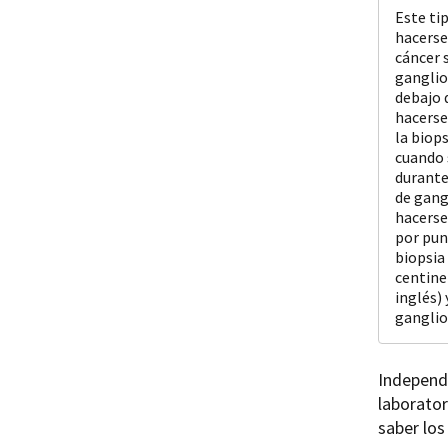
Este ti
hacerse 
cáncer 
ganglio
debajo 
hacerse
la biop
cuando 
durante 
de gang
hacerse
por pun
biopsia 
centine
inglés) 
ganglios
Independi
laborato
saber los