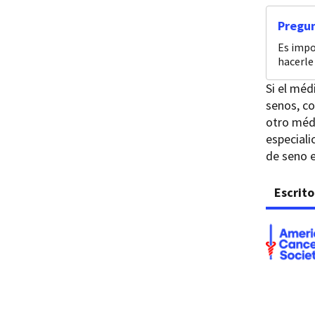
Pregun
Es impo
hacerle 
Si el méd
senos, co
otro méd
especiali
de seno e
Escrito