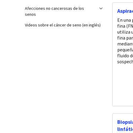
Afecciones no cancerosas de los
Aspira
senos
En una 
Videos sobre el cáncer de seno (en inglés)
fina (FN
utiliza
fina par
mediant
pequeña
fluido d
sospech
Biopsi
linfát