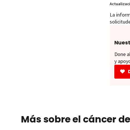
Actualizac
La inform
solicitud
Nuest
Done ah
y apoyo
Más sobre el cáncer d