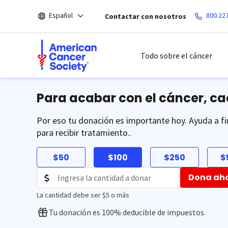
Saltar
Español
800.22
Contactar con nosotros
hacia
el
contenido
principal
Todo sobre el cáncer
Para acabar con el cáncer, c
Por eso tu donación es importante hoy. Ayuda a fi
para recibir tratamiento..
$50
$100
$250
$
Dona ah
La cantidad debe ser $5 o más
Tu donación es 100% deducible de impuestos.