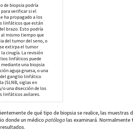
po de biopsia podría
para verificar si el
se ha propagado a los
s linfáticos que están
del brazo. Esto podría
 al mismo tiempo que
sia del tumor del seno, o
se extirpa el tumor
la cirugía. La revisión
lios linfáticos puede
 mediante una biopsia
ción aguja gruesa, o una
del ganglio linfático
la (SLNB, siglas en
y/o una disección de los
 linfáticos axilares.
entemente de qué tipo de biopsia se realice, las muestras d
rio donde un médico
patólogo
las examinará. Normalmente t
 resultados.