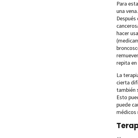
Para esta
una vena.
Después d
cancerosa
hacer usa
(medicame
broncosco
remueven
repita en
La terapi
cierta di
también s
Esto pued
puede cau
médicos r
Terap