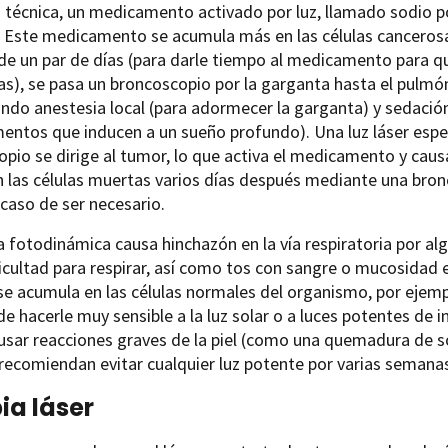
 técnica, un medicamento activado por luz, llamado sodio po
 Este medicamento se acumula más en las células cancerosa
e un par de días (para darle tiempo al medicamento para qu
s), se pasa un broncoscopio por la garganta hasta el pulm
ndo anestesia local (para adormecer la garganta) y sedació
ntos que inducen a un sueño profundo). Una luz láser espec
pio se dirige al tumor, lo que activa el medicamento y causa
 las células muertas varios días después mediante una bron
 caso de ser necesario.
a fotodinámica causa hinchazón en la vía respiratoria por al
ficultad para respirar, así como tos con sangre o mucosida
e acumula en las células normales del organismo, por ejemplo 
e hacerle muy sensible a la luz solar o a luces potentes de 
sar reacciones graves de la piel (como una quemadura de sol
ecomiendan evitar cualquier luz potente por varias semanas
ia láser