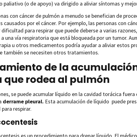
o paliativo (o de apoyo) va dirigido a aliviar síntomas y mejo
onas con cáncer de pulmón a menudo se benefician de proce
s causados por el cáncer. Por ejemplo, las personas con c
 dificultad para respirar que puede deberse a varias razones,
a una vía respiratoria que está bloqueada por un tumor. Au
apia u otros medicamentos podría ayudar a aliviar estos pr
e también se necesiten otros tratamientos.
amiento de la acumulación 
a que rodea al pulmón
nes, se puede acumular líquido en la cavidad torácica fuera 
a
derrame pleural.
Esta acumulación de líquido puede pres
 para respirar.
ocentesis
centesis es un procedimiento para drenar líquido. El médic