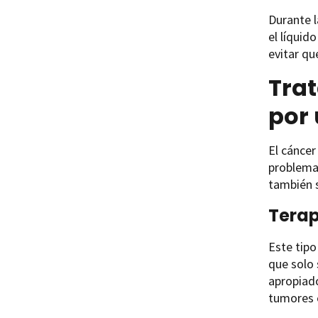
Durante l
el líquid
evitar qu
Trat
por
El cáncer
problemas
también s
Terap
Este tipo
que solo 
apropiado
tumores c