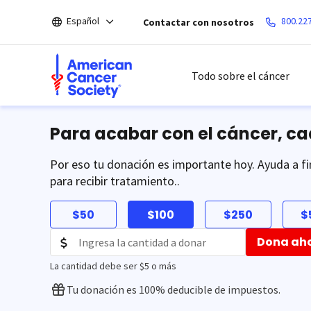
Saltar
Español
800.22
Contactar con nosotros
hacia
el
contenido
principal
Todo sobre el cáncer
Para acabar con el cáncer, c
Por eso tu donación es importante hoy. Ayuda a fi
para recibir tratamiento..
$50
$100
$250
$
Dona ah
La cantidad debe ser $5 o más
Tu donación es 100% deducible de impuestos.