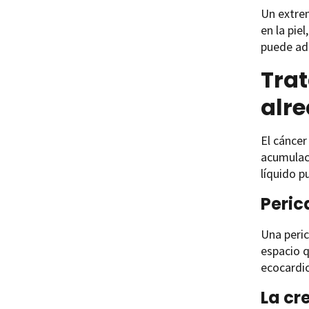
Un extrem
en la pie
puede adh
Trat
alre
El cáncer
acumulaci
líquido p
Peric
Una peric
espacio q
ecocardio
La cr