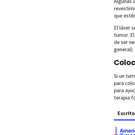
Algunas v
revestimi
que estén
El láser 
tumor. El
de ser ne
general).
Coloc
Si un tum
para colo
para ayu
terapia f
Escrito