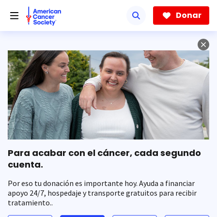
Saltar
hacia
Donar
el
contenido
principal
Para acabar con el cáncer, cada segundo
cuenta.
Por eso tu donación es importante hoy. Ayuda a financiar
apoyo 24/7, hospedaje y transporte gratuitos para recibir
tratamiento..