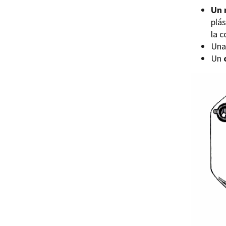
Un 
plás
la 
Un
Un