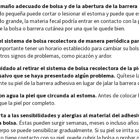
amaño adecuado de bolsa y de la abertura de la barrera p
 pequeña puede cortar o lesionar el estoma y puede que esto
 grande, la materia fecal podría entrar en contacto con la pi
 la bolsa o barrera cutánea por una que le quede bien.
l sistema de bolsa recolectora de manera periódica para 
mportante tener un horario establecido para cambiar su bol
tros signos de problemas, como picazón y ardor.
idado al retirar el sistema de bolsa recolectora de la pi
 salvo que se haya presentado algún problema.
Quítese l
e su piel de la barrera adhesiva en lugar de jalar la barrera d
on agua la piel que circunda al estoma.
Antes de colocar l
que la piel por completo.
rta a las sensibilidades y alergias al material del adhes
a bolsa.
Éstas pueden surgir semanas, meses o incluso años
erpo se puede sensibilizar gradualmente. Si su piel se irrita
co tiene contacto con su piel, puede cubrir la bolsa o proba