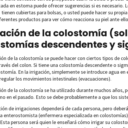
zada en estoma puede ofrecer sugerencias si es necesario. L
tienen cubiertas para bolsas, o usted puede hacer su propia 
ferentes productos para ver cómo reacciona su piel ante ello
gación de la colostomía (s
ostomías descendentes y s
ción de la colostomía se puede hacer con ciertos tipos de c
ravés del colon. Si tiene una colostomía descendente o sigmo
ostomía. En la irrigación, simplemente se introduce agua en 
regular los movimientos intestinales (evacuaciones).
ción de la colostomía se ha utilizado durante muchos años, pe
mo en el pasado. Esto se debe probablemente a que los sis
ción de irrigaciones dependerá de cada persona, pero deber
a enterostomista (enfermera especializada en colostomías)
 Esta persona será quien le enseñará cómo irrigar su colos