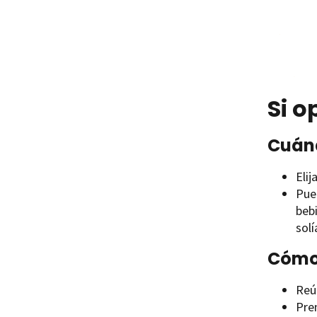
Si o
Cuánd
Eli
Pue
bebi
sol
Cómo 
Reún
Pren