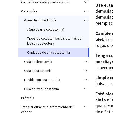
Cáncer avanzado y metastásico
Use el t
demasiado
Ostomías
demasiado
Guía de colostomía
reemplace
¿Qué es una colostomía?
Cambie e
Tipos de colostomías y sistemas de
piel.
Es i
bolsa recolectora
fugas u o
Cuidados de una colostomía
Tenga cu
por día,
Guía de ileostomía
suavement
Guía de urostomía
Limpie c
La vida con una ostomía
bolsa, se
Guía de traqueostomía
Esté ale
Prótesis
cinta o l
que el cu
Trabajar durante el tratamiento del
de plásti
cáncer