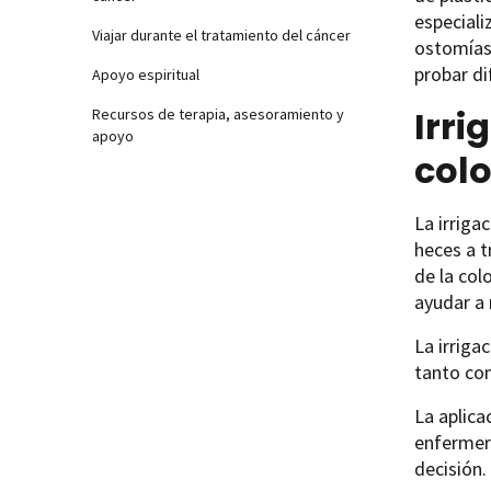
especiali
Viajar durante el tratamiento del cáncer
ostomías 
probar di
Apoyo espiritual
Irri
Recursos de terapia, asesoramiento y
apoyo
col
La irriga
heces a t
de la col
ayudar a 
La irriga
tanto co
La aplica
enfermer
decisión.