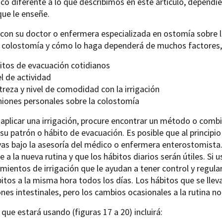
co diferente a lo que describimos en este artículo, dependie
ue le enseñe.
con su doctor o enfermera especializada en ostomía sobre la
su colostomía y cómo lo haga dependerá de muchos factores,
itos de evacuación cotidianos
l de actividad
reza y nivel de comodidad con la irrigación
niones personales sobre la colostomía
 aplicar una irrigación, procure encontrar un método o com
su patrón o hábito de evacuación. Es posible que al principio
vas bajo la asesoría del médico o enfermera enterostomist
e a la nueva rutina y que los hábitos diarios serán útiles. Si
mientos de irrigación que le ayudan a tener control y regula
itos a la misma hora todos los días. Los hábitos que se lle
ones intestinales, pero los cambios ocasionales a la rutina no
 que estará usando (figuras 17 a 20) incluirá: