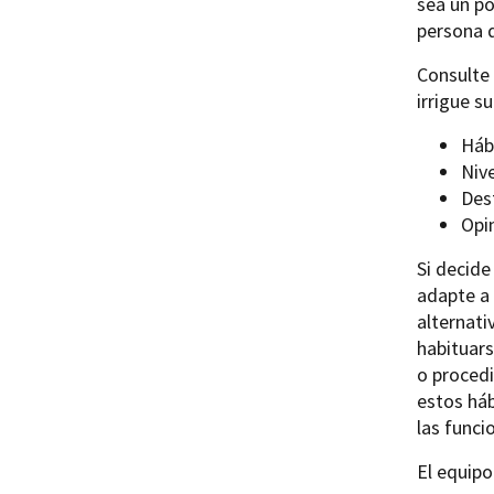
sea un po
persona q
Consulte 
irrigue 
Háb
Nive
Dest
Opi
Si decide
adapte a 
alternati
habituars
o procedi
estos háb
las funci
El equipo