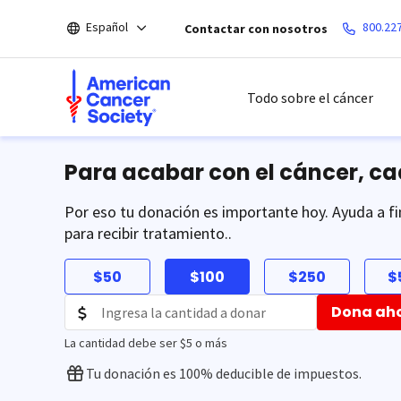
Saltar
Español
800.22
Contactar con nosotros
hacia
el
contenido
principal
Todo sobre el cáncer
Para acabar con el cáncer, c
Por eso tu donación es importante hoy. Ayuda a fi
para recibir tratamiento..
$50
$100
$250
$
Dona ah
La cantidad debe ser $5 o más
Tu donación es 100% deducible de impuestos.