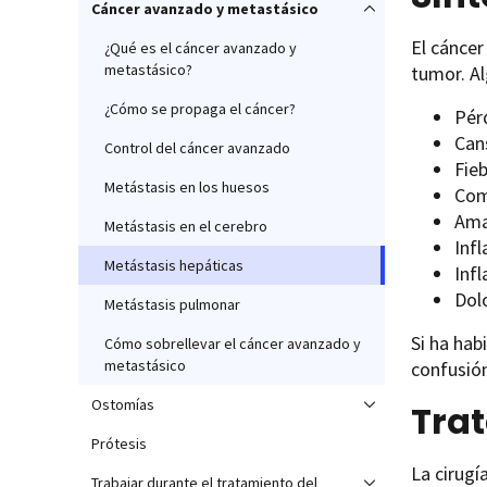
Cáncer avanzado y metastásico
El cáncer
¿Qué es el cáncer avanzado y
metastásico?
tumor. A
¿Cómo se propaga el cáncer?
Pér
Can
Control del cáncer avanzado
Fie
Metástasis en los huesos
Com
Amar
Metástasis en el cerebro
Inf
Metástasis hepáticas
Infl
Dol
Metástasis pulmonar
Si ha hab
Cómo sobrellevar el cáncer avanzado y
metastásico
confusió
Ostomías
Trat
Prótesis
La cirugí
Trabajar durante el tratamiento del