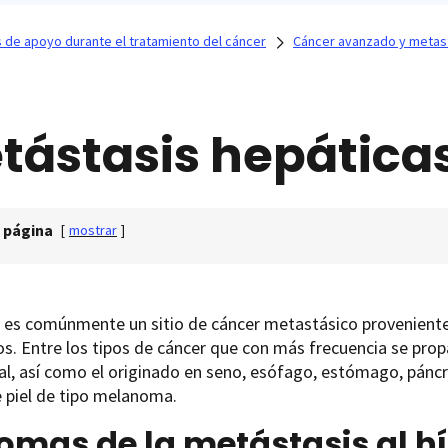
os de apoyo durante el tratamiento del cáncer
Cáncer avanzado y metas
tástasis hepática
 página
[
mostrar
]
o es comúnmente un sitio de cáncer metastásico provenient
os. Entre los tipos de cáncer que con más frecuencia se prop
al, así como el originado en seno, esófago, estómago, páncre
 piel de tipo melanoma.
omas de la metástasis al h