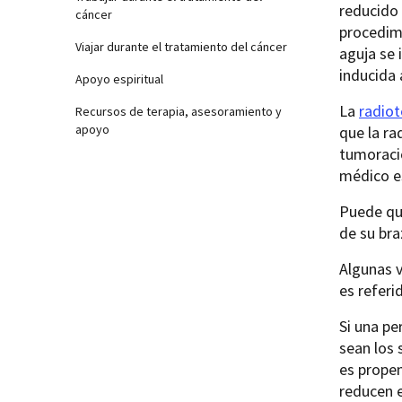
reducido
cáncer
procedimi
Viajar durante el tratamiento del cáncer
aguja se 
inducida 
Apoyo espiritual
La
radiot
Recursos de terapia, asesoramiento y
apoyo
que la ra
tumoraci
médico e
Puede que
de su br
Algunas v
es refer
Si una pe
sean los
es prope
reducen e