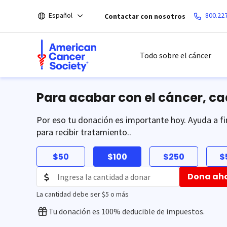
Saltar
Español
800.22
Contactar con nosotros
hacia
el
contenido
principal
Todo sobre el cáncer
Para acabar con el cáncer, c
Por eso tu donación es importante hoy. Ayuda a fi
para recibir tratamiento..
$50
$100
$250
$
Dona ah
La cantidad debe ser $5 o más
Tu donación es 100% deducible de impuestos.