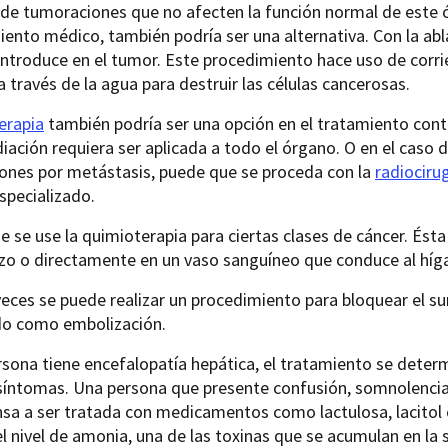
 de tumoraciones que no afecten la función normal de este 
ento médico, también podría ser una alternativa. Con la ab
introduce en el tumor. Este procedimiento hace uso de corrie
a través de la agua para destruir las células cancerosas.
erapia
también podría ser una opción en el tratamiento cont
diación requiera ser aplicada a todo el órgano. O en el caso
ones por metástasis, puede que se proceda con la
radiociru
specializado.
 se use la quimioterapia para ciertas clases de cáncer. Ést
azo o directamente en un vaso sanguíneo que conduce al híg
eces se puede realizar un procedimiento para bloquear el sum
ido como embolización.
rsona tiene encefalopatía hepática, el tratamiento se deter
 síntomas. Una persona que presente confusión, somnolenci
nsa a ser tratada con medicamentos como lactulosa, lacitol
l nivel de amonia, una de las toxinas que se acumulan en la s