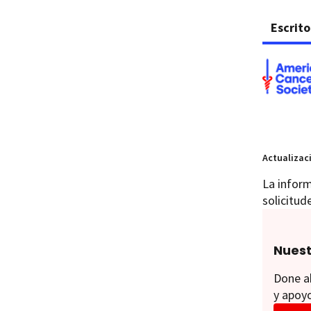
Escrito
Actualizac
La inform
solicitud
Nuest
Done ah
y apoyo