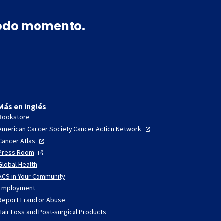
 todo momento.
Más en inglés
Bookstore
American Cancer Society Cancer Action
Network
Cancer
Atlas
Press
Room
Global Health
ACS in Your Community
Employment
Report Fraud or Abuse
Hair Loss and Post-surgical Products