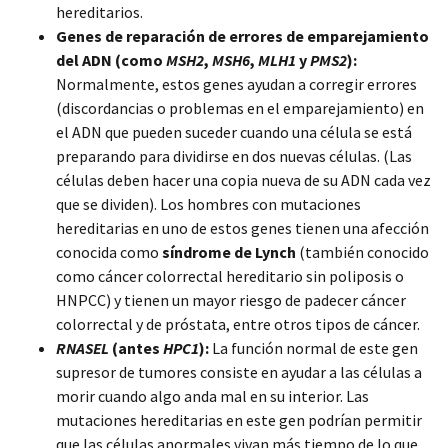
hereditarios.
Genes de reparación de errores de emparejamiento
del ADN (como
MSH2
,
MSH6
,
MLH1
y
PMS2
):
Normalmente, estos genes ayudan a corregir errores
(discordancias o problemas en el emparejamiento) en
el ADN que pueden suceder cuando una célula se está
preparando para dividirse en dos nuevas células. (Las
células deben hacer una copia nueva de su ADN cada vez
que se dividen). Los hombres con mutaciones
hereditarias en uno de estos genes tienen una afección
conocida como
síndrome de Lynch
(también conocido
como cáncer colorrectal hereditario sin poliposis o
HNPCC) y tienen un mayor riesgo de padecer cáncer
colorrectal y de próstata, entre otros tipos de cáncer.
RNASEL
(antes
HPC1
):
La función normal de este gen
supresor de tumores consiste en ayudar a las células a
morir cuando algo anda mal en su interior. Las
mutaciones hereditarias en este gen podrían permitir
que las células anormales vivan más tiempo de lo que