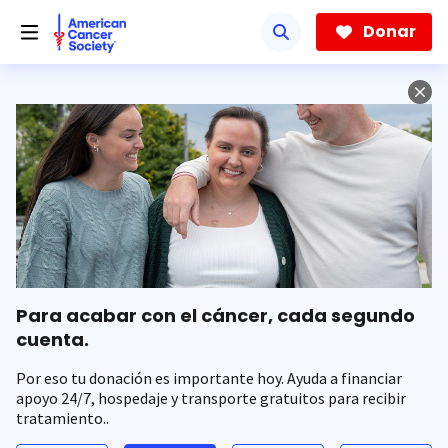
Saltar
hacia
Donar
el
contenido
principal
Para acabar con el cáncer, cada segundo
cuenta.
Por eso tu donación es importante hoy. Ayuda a financiar
apoyo 24/7, hospedaje y transporte gratuitos para recibir
tratamiento..