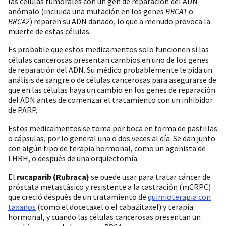
las células tumorales con un gen de reparación del ADN
anómalo (incluida una mutación en los genes
BRCA1
o
BRCA2
) reparen su ADN dañado, lo que a menudo provoca la
muerte de estas células.
Es probable que estos medicamentos solo funcionen si las
células cancerosas presentan cambios en uno de los genes
de reparación del ADN. Su médico probablemente le pida un
análisis de sangre o de células cancerosas para asegurarse de
que en las células haya un cambio en los genes de reparación
del ADN antes de comenzar el tratamiento con un inhibidor
de PARP.
Estos medicamentos se toma por boca en forma de pastillas
o cápsulas, por lo general una o dos veces al día. Se dan junto
con algún tipo de terapia hormonal, como un agonista de
LHRH, o después de una orquiectomía.
El
rucaparib (Rubraca)
se puede usar para tratar cáncer de
próstata metastásico y resistente a la castración (mCRPC)
que creció después de un tratamiento de
quimioterapia con
taxanos
(como el docetaxel o el cabazitaxel) y terapia
hormonal, y cuando las células cancerosas presentan un