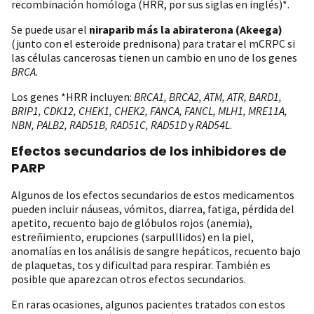
recombinación homóloga (HRR, por sus siglas en inglés)*.
Se puede usar el
niraparib más la abiraterona (Akeega)
(junto con el esteroide prednisona) para tratar el mCRPC si
las células cancerosas tienen un cambio en uno de los genes
BRCA
.
Los genes *HRR incluyen:
BRCA1, BRCA2, ATM, ATR, BARD1,
BRIP1, CDK12, CHEK1, CHEK2, FANCA, FANCL, MLH1, MRE11A,
NBN, PALB2, RAD51B, RAD51C, RAD51D
y
RAD54L
.
Efectos secundarios de los inhibidores de
PARP
Algunos de los efectos secundarios de estos medicamentos
pueden incluir náuseas, vómitos, diarrea, fatiga, pérdida del
apetito, recuento bajo de glóbulos rojos (anemia),
estreñimiento, erupciones (sarpulllidos) en la piel,
anomalías en los análisis de sangre hepáticos, recuento bajo
de plaquetas, tos y dificultad para respirar. También es
posible que aparezcan otros efectos secundarios.
En raras ocasiones, algunos pacientes tratados con estos