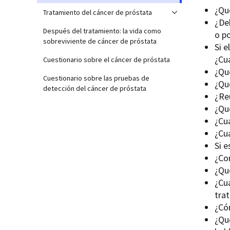
¿Qu
Tratamiento del cáncer de próstata
¿De
Después del tratamiento: la vida como
o p
sobreviviente de cáncer de próstata
Si e
¿Cuá
Cuestionario sobre el cáncer de próstata
¿Qu
Cuestionario sobre las pruebas de
¿Qu
detección del cáncer de próstata
¿Reú
¿Qu
¿Cu
¿Cu
Si 
¿Co
¿Qu
¿Cu
tra
¿Có
¿Qu