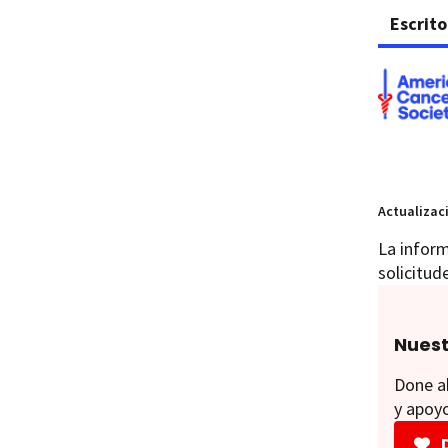
Escrito
Actualizac
La inform
solicitud
Nuest
Done ah
y apoyo