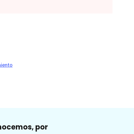
miento
onocemos, por