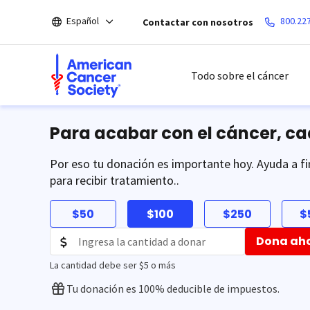
Saltar
Español
800.22
Contactar con nosotros
hacia
el
contenido
principal
Todo sobre el cáncer
Para acabar con el cáncer, c
Por eso tu donación es importante hoy. Ayuda a fi
para recibir tratamiento..
$50
$100
$250
$
Dona ah
La cantidad debe ser $5 o más
Tu donación es 100% deducible de impuestos.