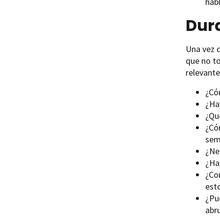
hab
Dura
Una vez q
que no to
relevante
¿Có
¿Ha
¿Qu
¿Có
sem
¿Ne
¿Ha
¿Co
est
¿Pu
abr