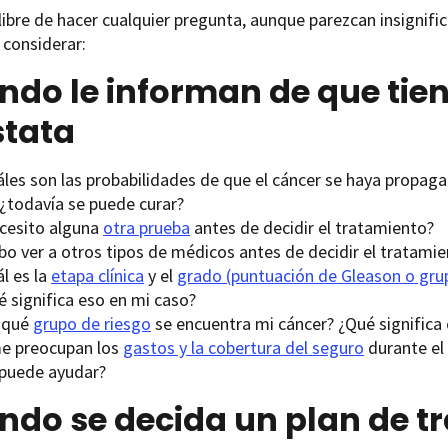
libre de hacer cualquier pregunta, aunque parezcan insignif
 considerar:
do le informan de que tie
stata
áles son las probabilidades de que el cáncer se haya propaga
 ¿todavía se puede curar?
cesito alguna
otra prueba
antes de decidir el tratamiento?
bo ver a otros tipos de médicos antes de decidir el tratami
l es la
etapa clínica
y el
grado (puntuación de Gleason o gru
é significa eso en mi caso?
 qué
grupo de riesgo
se encuentra mi cáncer? ¿Qué significa
me preocupan los
gastos y la cobertura del seguro
durante el 
puede ayudar?
ndo se decida un plan de t