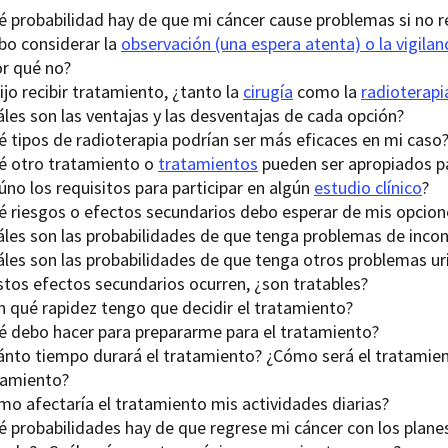
é probabilidad hay de que mi cáncer cause problemas si no 
bo considerar la
observación (una espera atenta) o la vigilan
or qué no?
lijo recibir tratamiento, ¿tanto la
cirugía
como la
radioterapi
les son las ventajas y las desventajas de cada opción?
é tipos de radioterapia podrían ser más eficaces en mi caso
é otro tratamiento o
tratamientos
pueden ser apropiados p
no los requisitos para participar en algún
estudio clínico
?
é riesgos o efectos secundarios debo esperar de mis opcion
áles son las probabilidades de que tenga problemas de incon
áles son las probabilidades de que tenga otros problemas uri
estos efectos secundarios ocurren, ¿son tratables?
n qué rapidez tengo que decidir el tratamiento?
é debo hacer para prepararme para el tratamiento?
ánto tiempo durará el tratamiento? ¿Cómo será el tratamient
tamiento?
mo afectaría el tratamiento mis actividades diarias?
é probabilidades hay de que regrese mi cáncer con los plan