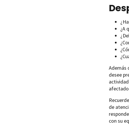
Des
¿Ha
¿A 
¿De
¿Co
¿Có
¿Cuá
Además de
desee pr
actividad
afectados
Recuerde 
de atenci
responde
con su eq