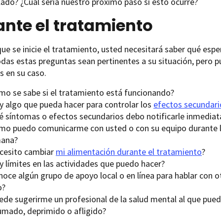
lado? ¿Cuál sería nuestro próximo paso si esto ocurre?
nte el tratamiento
ue se inicie el tratamiento, usted necesitará saber qué espe
das estas preguntas sean pertinentes a su situación, pero pu
s en su caso.
mo se sabe si el tratamiento está funcionando?
y algo que pueda hacer para controlar los
efectos secundari
é síntomas o efectos secundarios debo notificarle inmedia
mo puedo comunicarme con usted o con su equipo durante las
ana?
cesito cambiar
mi alimentación durante el tratamiento
?
y límites en las actividades que puedo hacer?
noce algún grupo de apoyo local o en línea para hablar con 
o?
ede sugerirme un profesional de la salud mental al que pued
umado, deprimido o afligido?