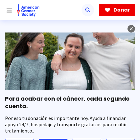
Saltar
hacia
Donar
el
contenido
principal
Para acabar con el cáncer, cada segundo
cuenta.
Por eso tu donación es importante hoy. Ayuda a financiar
apoyo 24/7, hospedaje y transporte gratuitos para recibir
tratamiento..