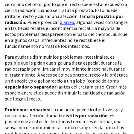
cerca uno del otro, por lo que el recto suele estar expuesto a
cierta radiación cuando se trata la próstata. Esto puede
irritar el recto y causar una afección llamada
proctitis por
radiación.
Puede provocar
diarrea
, algunas veces con sangre
en las heces fecales e incontinencia rectal. La mayoría de
estos problemas desaparece con el paso del tiempo, aunque
en algunos casos infrecuentes no se restablece el
funcionamiento normal de los intestinos.
Para ayudar a disminuir los problemas intestinales, es
posible que le pidan que siga una dieta especial durante la
radioterapia para limitar el movimiento intestinal durante
el tratamiento. A veces se coloca entre el recto y la próstata
un dispositivo o gel parecido a un globo (conocido como
espaciador o separador
) antes del tratamiento. Crear más
espacio entre ellos puede disminuir la cantidad de radiación
que llega al recto.
Problemas urinarios:
La radiación puede irritar la vejiga y
causar una afección llamada
cistitis por radiación
. Es
posible que a usted le den ganas frecuentes de orinar, una
sensación de ardor mientras orina o sangre en la orina. Los
problemas urinarios generalmente se alivian con el paso del