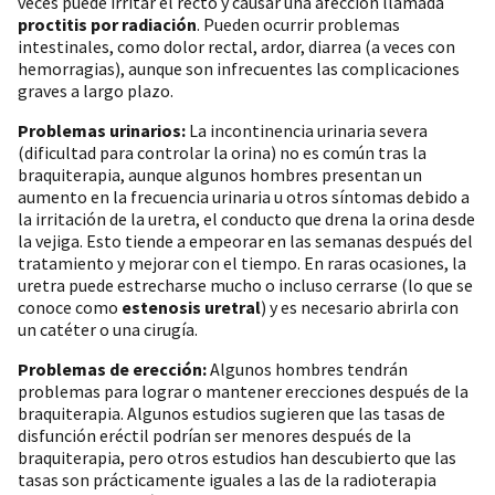
veces puede irritar el recto y causar una afección llamada
proctitis por radiación
. Pueden ocurrir problemas
intestinales, como dolor rectal, ardor, diarrea (a veces con
hemorragias), aunque son infrecuentes las complicaciones
graves a largo plazo.
Problemas urinarios:
La incontinencia urinaria severa
(dificultad para controlar la orina) no es común tras la
braquiterapia, aunque algunos hombres presentan un
aumento en la frecuencia urinaria u otros síntomas debido a
la irritación de la uretra, el conducto que drena la orina desde
la vejiga. Esto tiende a empeorar en las semanas después del
tratamiento y mejorar con el tiempo. En raras ocasiones, la
uretra puede estrecharse mucho o incluso cerrarse (lo que se
conoce como
estenosis uretral
) y es necesario abrirla con
un catéter o una cirugía.
Problemas de erección:
Algunos hombres tendrán
problemas para lograr o mantener erecciones después de la
braquiterapia. Algunos estudios sugieren que las tasas de
disfunción eréctil podrían ser menores después de la
braquiterapia, pero otros estudios han descubierto que las
tasas son prácticamente iguales a las de la radioterapia