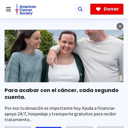
Saltar
hacia
Donar
el
contenido
principal
Para acabar con el cáncer, cada segundo
cuenta.
Por eso tu donación es importante hoy. Ayuda a financiar
apoyo 24/7, hospedaje y transporte gratuitos para recibir
tratamiento..