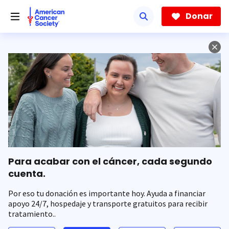
Saltar
hacia
Donar
el
contenido
principal
Para acabar con el cáncer, cada segundo
cuenta.
Por eso tu donación es importante hoy. Ayuda a financiar
apoyo 24/7, hospedaje y transporte gratuitos para recibir
tratamiento..