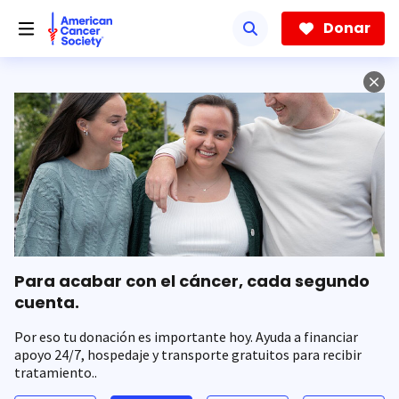
Saltar
hacia
Donar
el
contenido
principal
Para acabar con el cáncer, cada segundo
cuenta.
Por eso tu donación es importante hoy. Ayuda a financiar
apoyo 24/7, hospedaje y transporte gratuitos para recibir
tratamiento..