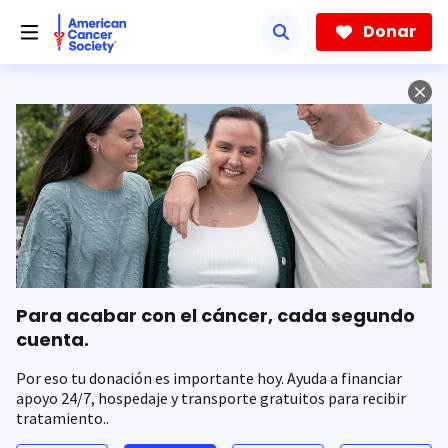
Saltar
hacia
Donar
el
contenido
principal
Para acabar con el cáncer, cada segundo
cuenta.
Por eso tu donación es importante hoy. Ayuda a financiar
apoyo 24/7, hospedaje y transporte gratuitos para recibir
tratamiento..