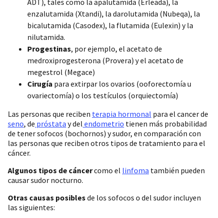
ADT), tales como la apalutamida (Erleada), la
enzalutamida (Xtandi), la darolutamida (Nubeqa), la
bicalutamida (Casodex), la flutamida (Eulexin) y la
nilutamida.
Progestinas
, por ejemplo, el acetato de
medroxiprogesterona (Provera) y el acetato de
megestrol (Megace)
Cirugía
para extirpar los ovarios (ooforectomía u
ovariectomía) o los testículos (orquiectomía)
Las personas que reciben
terapia hormonal
para el cancer de
seno
, de
próstata
y del
endometrio
tienen más probabilidad
de tener sofocos (bochornos) y sudor, en comparación con
las personas que reciben otros tipos de tratamiento para el
cáncer.
Algunos tipos de cáncer
como el
linfoma
también pueden
causar sudor nocturno.
Otras causas posibles
de los sofocos o del sudor incluyen
las siguientes: