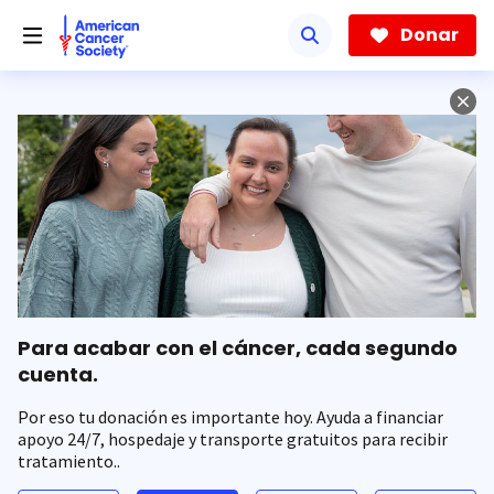
Saltar
hacia
Donar
el
contenido
principal
Para acabar con el cáncer, cada segundo
cuenta.
Por eso tu donación es importante hoy. Ayuda a financiar
apoyo 24/7, hospedaje y transporte gratuitos para recibir
tratamiento..