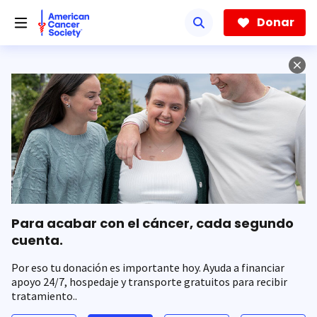
Saltar
hacia
Donar
el
contenido
principal
Para acabar con el cáncer, cada segundo
cuenta.
Por eso tu donación es importante hoy. Ayuda a financiar
apoyo 24/7, hospedaje y transporte gratuitos para recibir
tratamiento..